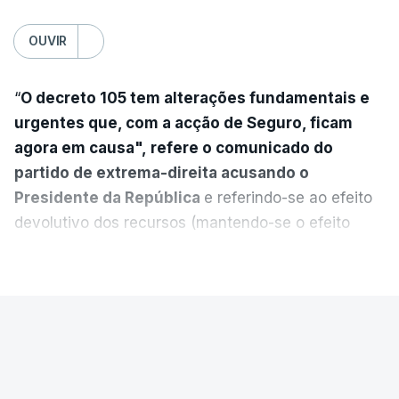
OUVIR
“
O decreto 105 tem alterações fundamentais e
urgentes que, com a acção de Seguro, ficam
agora em causa", refere o comunicado do
partido de extrema-direita acusando o
Presidente da República
e referindo-se ao efeito
devolutivo dos recursos (mantendo-se o efeito
suspensivo) e o aumento do prazo para detenção
VER MAIS
em centro de acolhimento temporário.
Chega refere ainda que Seguro tem reservas
PAÍS
quanto à possibilidade de expulsar do país
cidadãos adultos em situação ilegal, se
Luís Neves terá sido avisado da
tiverem filhos menores.