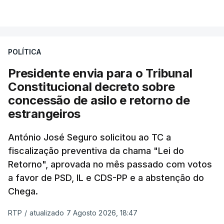
VER MAIS
António José Seguro entende que a reforma reúne
treze apoios sociais "num só" e pretende "tornar o
POLÍTICA
sistema mais simples, mais justo e transparente".
Presidente envia para o Tribunal
"Sempre que seja possível reduzir burocracias,
Constitucional decreto sobre
eliminar sobreposições e garantir que os apoios
concessão de asilo e retorno de
chegam a quem mais necessita, estaremos a dar
estrangeiros
um passo na direção certa", argumenta o
António José Seguro solicitou ao TC a
Presidente da República.
fiscalização preventiva da chama "Lei do
Retorno", aprovada no mês passado com votos
Assegurar que "ninguém é
a favor de PSD, IL e CDS-PP e a abstenção do
prejudicado"
Chega.
RTP
/
atualizado 7 Agosto 2026, 18:47