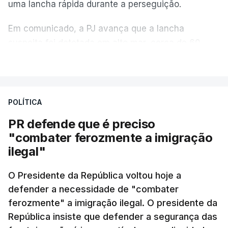
uma lancha rápida durante a perseguição.
Em comunicado, a PJ avança que a lancha
suspeita foi detetada em alto mar, cerca de 60
milhas náuticas ao largo de Sines.
VER MAIS
A apreensão aconteceu na tarde desta sexta-feira,
desencadeando uma ação de prevenção
POLÍTICA
desencadeada pela Polícia Judiciária, em
PR defende que é preciso
articulação com a Marinha, a Autoridade Marítima
"combater ferozmente a imigração
Nacional e a Força Aérea.
ilegal"
O ano de 2026 tem sido um ano de recordes: foi
O Presidente da República voltou hoje a
apreendida mais cocaína até ao momento de que
defender a necessidade de "combater
em todo o ano de 2025.
ferozmente" a imigração ilegal. O presidente da
A ação de prevenção visa a deteção em alto mar
República insiste que defender a segurança das