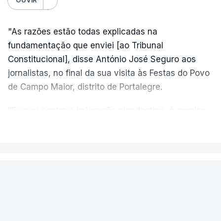
"As razões estão todas explicadas na
fundamentação que enviei [ao Tribunal
Constitucional], disse António José Seguro aos
jornalistas, no final da sua visita às Festas do Povo
de Campo Maior, distrito de Portalegre.
"Eu sou contra a imigração clandestina, é preciso
combater ferozmente a imigração ilegal,
VER MAIS
precisamos de regular a nossa imigração e
precisamos de defender as nossas fronteiras e
nada disto é incompatível com tratarmos com
PAÍS
dignidade as pessoas, designadamente menores e
Aeronave cai no aeródromo de
crianças", acrescentou.
Portimão e provoca a morte do
piloto
António José Seguro mostrou dúvidas sobre se é