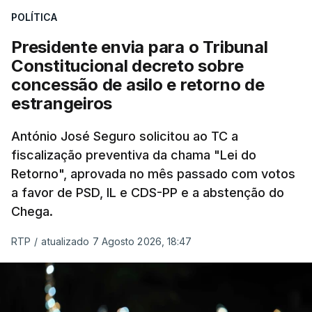
POLÍTICA
sistema mais simples, mais justo e transparente".
Presidente envia para o Tribunal
"Sempre que seja possível reduzir burocracias,
Constitucional decreto sobre
eliminar sobreposições e garantir que os apoios
concessão de asilo e retorno de
chegam a quem mais necessita, estaremos a dar
estrangeiros
um passo na direção certa", argumenta o
António José Seguro solicitou ao TC a
Presidente da República.
fiscalização preventiva da chama "Lei do
Retorno", aprovada no mês passado com votos
Assegurar que "ninguém é
a favor de PSD, IL e CDS-PP e a abstenção do
prejudicado"
Chega.
RTP
/
atualizado 7 Agosto 2026, 18:47
O Preisdente deixa, no entanto, deixa alguns
avisos:
uma reforma desta dimensão "deve ter
como primeiro critério a proteção das pessoas"