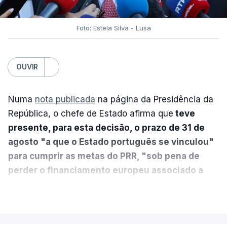
Foto: Estela Silva - Lusa
OUVIR
Numa
nota publicada
na página da Presidência da
República, o chefe de Estado afirma que
teve
presente, para esta decisão, o prazo de 31 de
agosto "a que o Estado português se vinculou"
para cumprir as metas do PRR, "sob pena de
perder o financiamento europeu associado a
essa reforma específica".
VER MAIS
António José Seguro entende que a reforma reúne
treze apoios sociais "num só" e pretende "tornar o