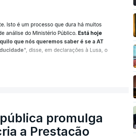
. Isto é um processo que dura há muitos
e análise do Ministério Público.
Está hoje
aquilo que nós queremos saber é se a AT
aducidade
", disse, em declarações à Lusa, o
sobre o risco de caducidade dos 335,2
ER MAIS
 negócio das seis barragens transmontanas
nou, através do Parlamento, o ministro de
 Sarmento, sobre o tema.
na autonomia da AT, acreditamos também na
epública promulga
onfiança que farão tudo o possível para que
cria a Prestação
rados"
, ressalvou.