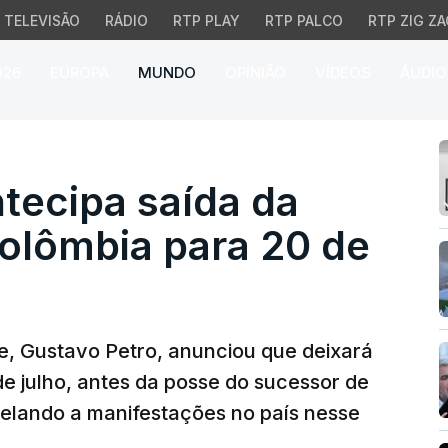
TELEVISÃO
RÁDIO
RTP PLAY
RTP PALCO
RTP ZIG ZA
026
EUROPA
MUNDO
OPINIÃO
VÍDEOS
ÁUDIO
cipa saída da Presidênc
tecipa saída da
Colômbia para 20 de
e, Gustavo Petro, anunciou que deixará
e julho, antes da posse do sucessor de
 apelando a manifestações no país nesse