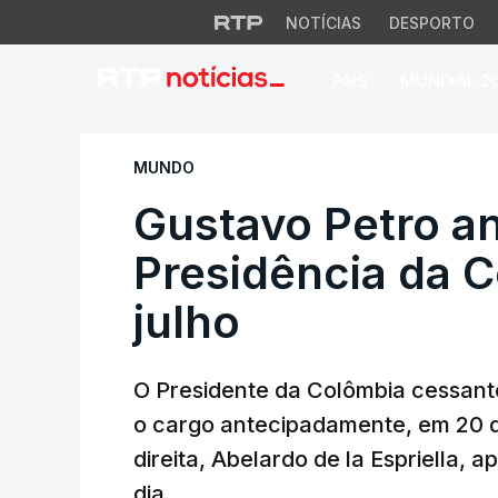
NOTÍCIAS
DESPORTO
PAÍS
MUNDIAL 2
Gustavo Petro ante
MUNDO
Gustavo Petro an
Presidência da 
julho
O Presidente da Colômbia cessant
o cargo antecipadamente, em 20 d
direita, Abelardo de la Espriella,
dia.