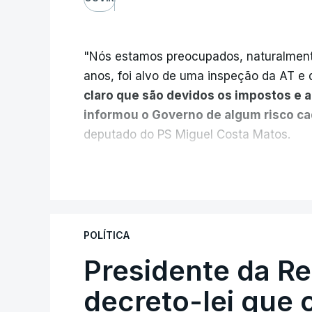
"Nós estamos preocupados, naturalmente
anos, foi alvo de uma inspeção da AT e d
claro que são devidos os impostos e 
informou o Governo de algum risco c
deputado do PS Miguel Costa Matos.
Na sequência de notícias desta semana 
V
milhões euros devidos em impostos pelo
vendidas pela EDP à Engie, o PS questio
Estado e das Finanças, Joaquim Miranda
POLÍTICA
"Naturalmente que nós acreditamos 
Presidente da R
sua competência e, portanto, temos c
decreto-lei que 
estes impostos sejam realmente cob