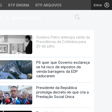
G
RTP ENSINA
RTP ARQUIVOS
Entrar
Abrir campo de
|
S
RTP
DESPORTO
ia da Colômbia para 20
Gustavo Petro antecipa saída da
Presidência da Colômbia para
20 de julho
PS quer que Governo esclareça
se há risco de impostos da
venda barragens da EDP
caducarem
Presidente da República
promulga decreto-lei que cria a
Prestação Social Única