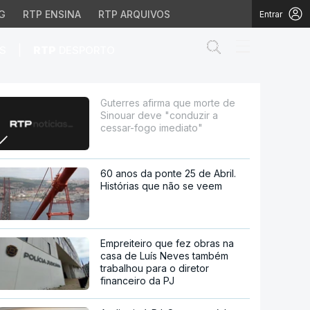
G
RTP ENSINA
RTP ARQUIVOS
Entrar
Abrir campo de
|
S
RTP
DESPORTO
e "conduzir a cessar-fo
Guterres afirma que morte de
Sinouar deve "conduzir a
cessar-fogo imediato"
60 anos da ponte 25 de Abril.
Histórias que não se veem
Empreiteiro que fez obras na
casa de Luís Neves também
trabalhou para o diretor
financeiro da PJ