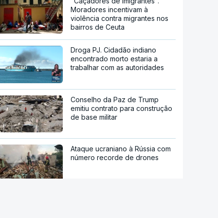
"Caçadores de imigrantes".
Moradores incentivam à
violência contra migrantes nos
bairros de Ceuta
Droga PJ. Cidadão indiano
encontrado morto estaria a
trabalhar com as autoridades
Conselho da Paz de Trump
emitiu contrato para construção
de base militar
Ataque ucraniano à Rússia com
número recorde de drones
Teerão anuncia acordo com
Omã sobre nova rota no estreito
de Ormuz