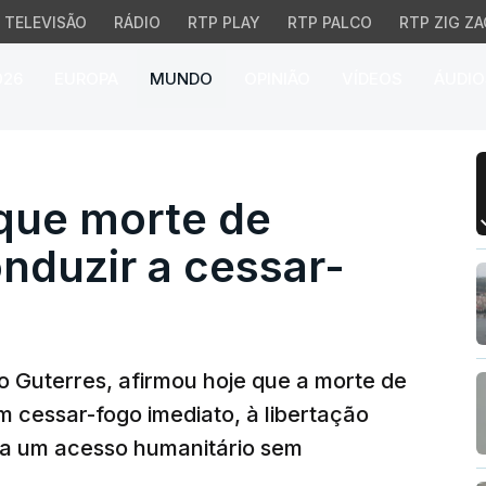
TELEVISÃO
RÁDIO
RTP PLAY
RTP PALCO
RTP ZIG ZA
026
EUROPA
MUNDO
OPINIÃO
VÍDEOS
ÁUDIO
e morte de Sinouar dev
 que morte de
nduzir a cessar-
o Guterres, afirmou hoje que a morte de
 cessar-fogo imediato, à libertação
e a um acesso humanitário sem