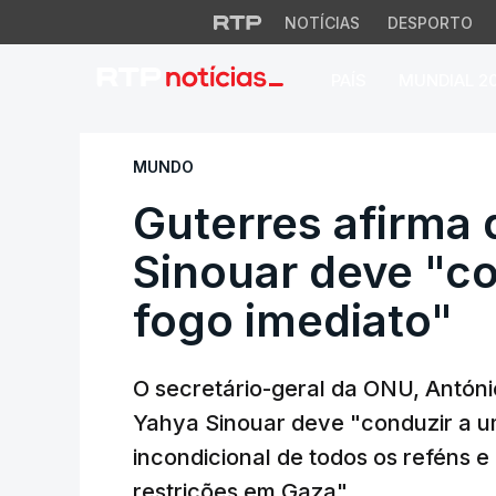
NOTÍCIAS
DESPORTO
PAÍS
MUNDIAL 2
Guterres afirma qu
MUNDO
Guterres afirma
Sinouar deve "co
fogo imediato"
O secretário-geral da ONU, Antóni
Yahya Sinouar deve "conduzir a um
incondicional de todos os reféns 
restrições em Gaza".