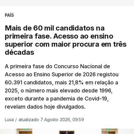
podendo ainda registar alterações em função da
evolução das cotações internacionais do petróleo,
PAÍS
e o custo final na bomba poderá variar conforme o
Mais de 60 mil candidatos na
posto de abastecimento, a marca e a localização.
primeira fase. Acesso ao ensino
superior com maior procura em três
A atualização do desconto do Imposto sobre os
décadas
Produtos Petrolíferos (ISP) também poderá
alterar os valores previstos.
A primeira fase do Concurso Nacional de
Acesso ao Ensino Superior de 2026 registou
O Governo comprometeu-se a aplicar uma redução
60.391 candidatos, mais 21,8% em relação a
extraordinária e temporária no ISP, sempre que se
2025, o número mais elevado desde 1996,
verifique um aumento do preço dos combustíveis
exceto durante a pandemia de Covid-19,
superior a 10 cêntimos, para mitigar a escalada de
revelam dados hoje divulgados.
preços.
Lusa
/
atualizado 7 Agosto 2026, 09:59
Depois de uma subida inicial devido à guerra no
Irão, à tensão geopolítica no Médio Oriente e ao