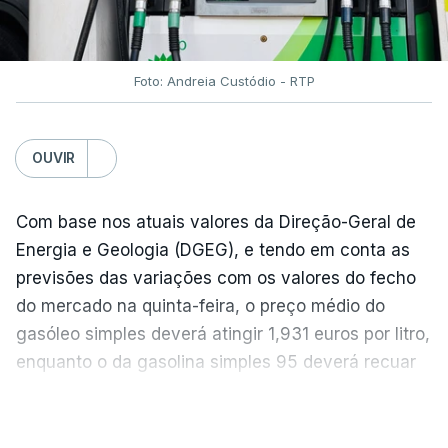
Foto: Andreia Custódio - RTP
OUVIR
Com base nos atuais valores da Direção-Geral de
Energia e Geologia (DGEG), e tendo em conta as
previsões das variações com os valores do fecho
do mercado na quinta-feira, o preço médio do
gasóleo simples deverá atingir 1,931 euros por litro,
enquanto o da gasolina simples 95 deverá recuar
para 1,855 euros por litro.
VER MAIS
A média final só ficará fechada ao final do dia,