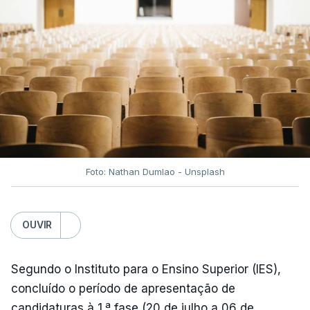
fecho do estreito de Ormuz, os preços dos
combustíveis desceram durante o cessar-fogo
entre Washington e Teerão.
No entanto, com o retomar do conflito, as últimas
semanas têm sido marcadas por uma subida
acentuada, tendência que deverá ser revertida na
próxima semana.
Foto: Nathan Dumlao - Unsplash
c/Lusa
OUVIR
Segundo o Instituto para o Ensino Superior (IES),
concluído o período de apresentação de
candidaturas à 1.ª fase (20 de julho a 06 de