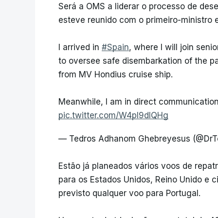
Será a OMS a liderar o processo de de
esteve reunido com o primeiro-ministro 
I arrived in
#Spain
, where I will join seni
to oversee safe disembarkation of the 
from MV Hondius cruise ship.
Meanwhile, I am in direct communicatio
pic.twitter.com/W4pI9dlQHg
— Tedros Adhanom Ghebreyesus (@DrT
Estão já planeados vários voos de repa
para os Estados Unidos, Reino Unido e c
previsto qualquer voo para Portugal.