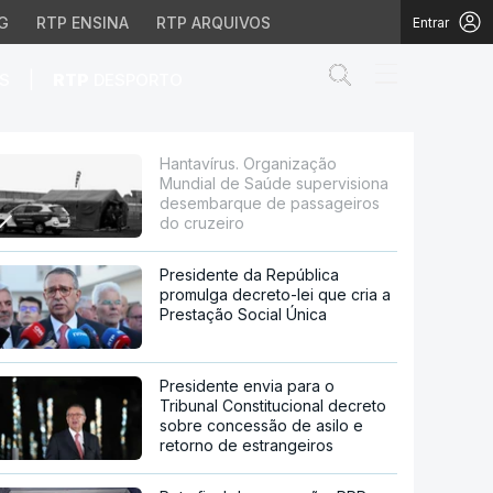
G
RTP ENSINA
RTP ARQUIVOS
Entrar
Abrir campo de
|
S
RTP
DESPORTO
e supervisiona desemba
Hantavírus. Organização
Mundial de Saúde supervisiona
desembarque de passageiros
do cruzeiro
Presidente da República
promulga decreto-lei que cria a
Prestação Social Única
Presidente envia para o
Tribunal Constitucional decreto
sobre concessão de asilo e
retorno de estrangeiros