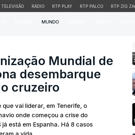
TELEVISÃO
RÁDIO
RTP PLAY
RTP PALCO
RTP ZIG ZA
026
EUROPA
MUNDO
OPINIÃO
VÍDEOS
ÁUDIO
ização Mundial de Saúd
anização Mundial de
iona desembarque
o cruzeiro
ue vai liderar, em Tenerife, o
navio onde começou a crise do
S já está em Espanha. Há 8 casos
eram a vida.