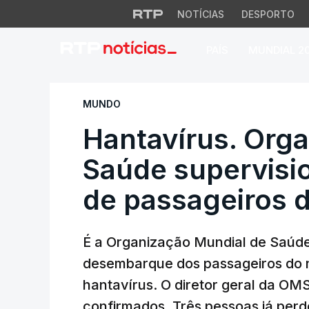
NOTÍCIAS
DESPORTO
PAÍS
MUNDIAL 2
Hantavírus. Organ
MUNDO
Hantavírus. Org
Saúde supervis
de passageiros d
É a Organização Mundial de Saúde q
desembarque dos passageiros do 
hantavírus. O diretor geral da OM
confirmados. Três pessoas já perd