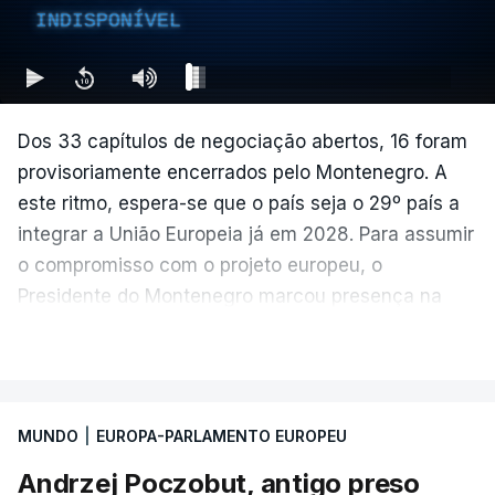
INDISPONÍVEL
Dos 33 capítulos de negociação abertos, 16 foram
provisoriamente encerrados pelo Montenegro. A
este ritmo, espera-se que o país seja o 29º país a
integrar a União Europeia já em 2028. Para assumir
o compromisso com o projeto europeu, o
Presidente do Montenegro marcou presença na
Sessão Plenária do Parlamento Europeu de junho.
VER MAIS
MUNDO
|
EUROPA-PARLAMENTO EUROPEU
Andrzej Poczobut, antigo preso