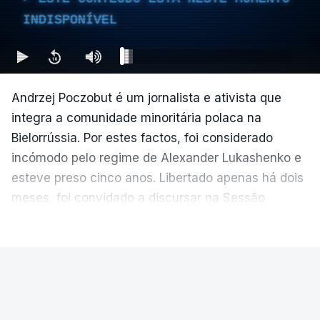
INDISPONÍVEL
Andrzej Poczobut é um jornalista e ativista que
integra a comunidade minoritária polaca na
Bielorrússia. Por estes factos, foi considerado
incómodo pelo regime de Alexander Lukashenko e
esteve preso cinco anos. Libertado apenas há dois
meses, foi convidado a discursar na Sessão
Plenária do Parlamento Europeu de junho.
VER MAIS
EUROPA-PARLAMENTO EUROPEU
|
EUROPA
Polémico Regulamento dos