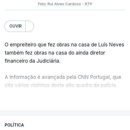
Foto: Rui Alves Cardoso - RTP
OUVIR
O empreiteiro que fez obras na casa de Luís Neves
também fez obras na casa do ainda diretor
financeiro da Judiciária.
A informação é avançada pela CNN Portugal, que
cita vários vizinhos deste alto quadro da polícia.
VER MAIS
Foi o diretor financeiro, Álvaro Pires, que assumiu a
responsabilidade de sugerir as instalações da
Construbarcelos para acolher um atrelado
POLÍTICA
apreendido numa operação de droga.