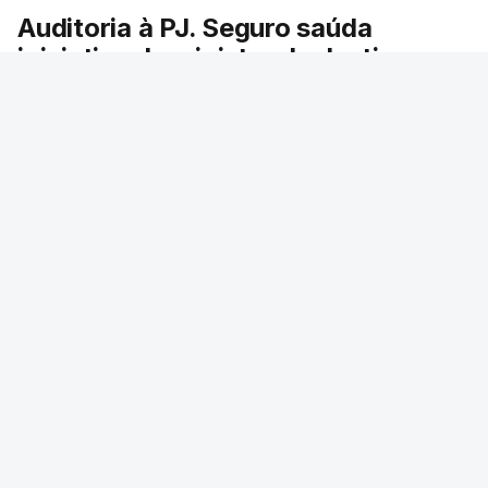
Auditoria à PJ. Seguro saúda
iniciativa da ministra da Justiça
O presidente da República saudou a auditoria
aberta pela ministra da Justiça à Polícia
Judiciária e pediu rapidez no apuramento de
resultados. António José Seguro avisou que
cabe a todos os que ocupam cargos públicos
defenderem as instituições democráticas.
RTP
/
6 Agosto 2026, 20:23
ERRO
100
ERROR ON HTML5 MEDIA ELEMENT