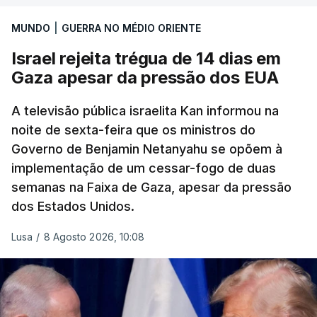
de gravação, foi colocado pela agência de notícias
Mehr na rede social Telegram, como aquilo que
MUNDO
|
GUERRA NO MÉDIO ORIENTE
pode ser considerada uma resposta à imprensa
Israel rejeita trégua de 14 dias em
israelita, que nos últimos tempos vem dando conta
Gaza apesar da pressão dos EUA
de que o líder supremo iraniano estará em estado
crítico na sequência do bombardeamento que no
A televisão pública israelita Kan informou na
último dia de fevereiro passado matou o pai, o
noite de sexta-feira que os ministros do
ayatollah Ali Khamenei, e outros membros da
Governo de Benjamin Netanyahu se opõem à
família.
implementação de um cessar-fogo de duas
semanas na Faixa de Gaza, apesar da pressão
As imagens mostram Mojtaba Khamenei no que
dos Estados Unidos.
será uma aula religiosa, mas sem qualquer
indicação adicional.
Lusa
/
8 Agosto 2026, 10:08
ERRO
100