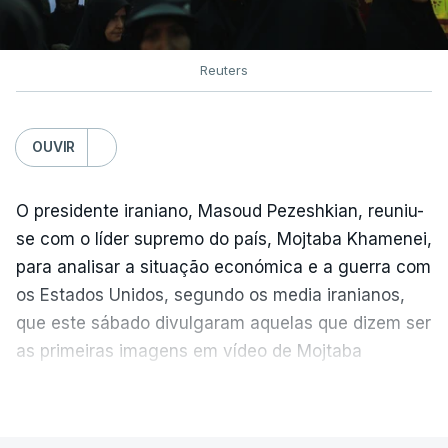
Reuters
OUVIR
O presidente iraniano, Masoud Pezeshkian, reuniu-
se com o líder supremo do país, Mojtaba Khamenei,
para analisar a situação económica e a guerra com
os Estados Unidos, segundo os media iranianos,
que este sábado divulgaram aquelas que dizem ser
as primeiras imagens em vídeo de Mojtaba
Khamenei desde o início da guerra.
VER MAIS
O vídeo de 12 segundos, sem aúdio, data ou local