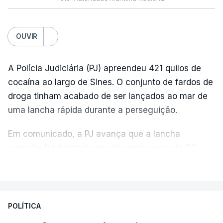
OUVIR
A Polícia Judiciária (PJ) apreendeu 421 quilos de
cocaína ao largo de Sines. O conjunto de fardos de
droga tinham acabado de ser lançados ao mar de
uma lancha rápida durante a perseguição.
Em comunicado, a PJ avança que a lancha
suspeita foi detetada em alto mar, cerca de 60
milhas náuticas ao largo de Sines.
VER MAIS
A apreensão aconteceu na tarde desta sexta-feira,
desencadeando uma ação de prevenção
POLÍTICA
desencadeada pela Polícia Judiciária, em