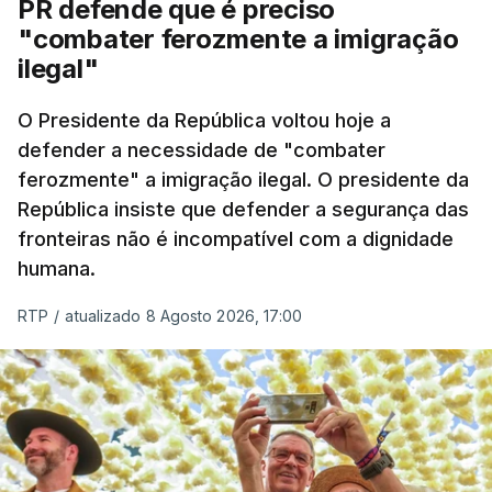
PR defende que é preciso
articulação com a Marinha, a Autoridade Marítima
"combater ferozmente a imigração
Nacional e a Força Aérea.
ilegal"
O ano de 2026 tem sido um ano de recordes: foi
O Presidente da República voltou hoje a
apreendida mais cocaína até ao momento de que
defender a necessidade de "combater
em todo o ano de 2025.
ferozmente" a imigração ilegal. O presidente da
A ação de prevenção visa a deteção em alto mar
República insiste que defender a segurança das
de embarcações de alta velocidade (EAV) que
fronteiras não é incompatível com a dignidade
humana.
utilizam a costa nacional para o tráfico de droga.
RTP
/
atualizado 8 Agosto 2026, 17:00
c/ Lusa