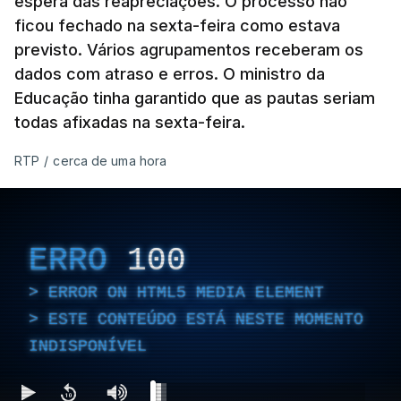
espera das reapreciações. O processo não
ficou fechado na sexta-feira como estava
previsto. Vários agrupamentos receberam os
dados com atraso e erros. O ministro da
Educação tinha garantido que as pautas seriam
todas afixadas na sexta-feira.
RTP
/
cerca de uma hora
ERRO
100
ERROR ON HTML5 MEDIA ELEMENT
ESTE CONTEÚDO ESTÁ NESTE MOMENTO
INDISPONÍVEL