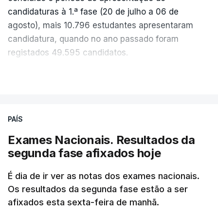
candidaturas à 1.ª fase (20 de julho a 06 de
agosto), mais 10.796 estudantes apresentaram
candidatura, quando no ano passado foram
registados 49.595 candidatos.
"Os resultados da 1ª fase do concurso nacional de
VER MAIS
acesso mostram que em 2026 se registou o
número mais elevado de candidatos nos últimos 30
anos, exceto nos anos da pandemia de Covid-19,
PAÍS
durante os quais foram adotadas regras
Exames Nacionais. Resultados da
excecionais para a conclusão do ensino
segunda fase afixados hoje
secundário e para a utilização de exames
nacionais como provas de ingresso", refere o
É dia de ir ver as notas dos exames nacionais.
Ministério da Educação, Ciência e Inovação (MECI)
Os resultados da segunda fase estão a ser
em comunicado.
afixados esta sexta-feira de manhã.