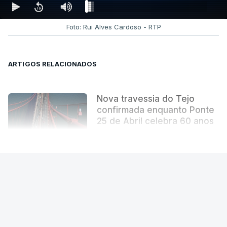
Foto: Rui Alves Cardoso - RTP
ARTIGOS RELACIONADOS
Nova travessia do Tejo
confirmada enquanto Ponte
25 de Abril celebra 60 anos
atualizado 6 Agosto 2026, 13:02
VER MAIS
PAÍS
Ponte 25 de Abril. Comboio é usado
por 133 mil pessoas por dia