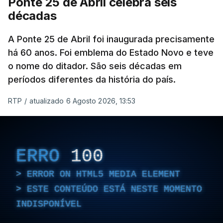
Ponte 25 de Abril celebra seis
décadas
A Ponte 25 de Abril foi inaugurada precisamente
há 60 anos. Foi emblema do Estado Novo e teve
o nome do ditador. São seis décadas em
períodos diferentes da história do país.
RTP
/
atualizado 6 Agosto 2026, 13:53
ERRO
100
ERROR ON HTML5 MEDIA ELEMENT
ESTE CONTEÚDO ESTÁ NESTE MOMENTO
INDISPONÍVEL