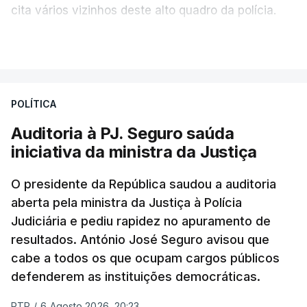
cita vários vizinhos deste alto quadro da polícia.
VER MAIS
Foi o diretor financeiro, Álvaro Pires, que assumiu a
responsabilidade de sugerir as instalações da
Construbarcelos para acolher um atrelado
POLÍTICA
apreendido numa operação de droga.
Auditoria à PJ. Seguro saúda
iniciativa da ministra da Justiça
O presidente da República saudou a auditoria
aberta pela ministra da Justiça à Polícia
Judiciária e pediu rapidez no apuramento de
resultados. António José Seguro avisou que
cabe a todos os que ocupam cargos públicos
defenderem as instituições democráticas.
RTP
/
6 Agosto 2026, 20:23