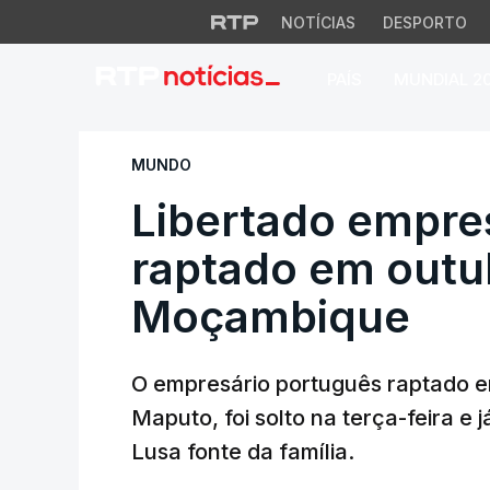
NOTÍCIAS
DESPORTO
PAÍS
MUNDIAL 2
Libertado empresá
MUNDO
Libertado empre
raptado em outu
Moçambique
O empresário português raptado e
Maputo, foi solto na terça-feira e 
Lusa fonte da família.