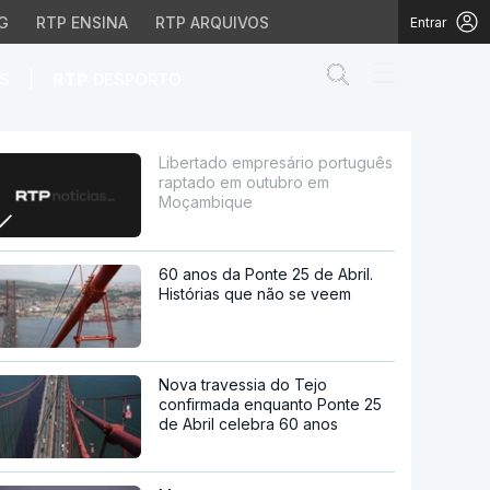
G
RTP ENSINA
RTP ARQUIVOS
Entrar
Abrir campo de
|
S
RTP
DESPORTO
 em outubro em Moçamb
Libertado empresário português
raptado em outubro em
Moçambique
60 anos da Ponte 25 de Abril.
Histórias que não se veem
Nova travessia do Tejo
confirmada enquanto Ponte 25
de Abril celebra 60 anos