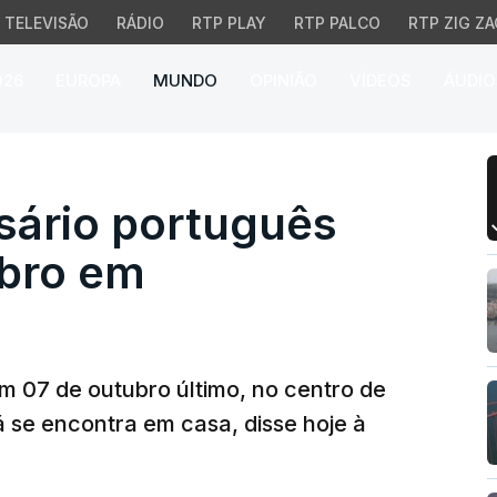
TELEVISÃO
RÁDIO
RTP PLAY
RTP PALCO
RTP ZIG ZA
026
EUROPA
MUNDO
OPINIÃO
VÍDEOS
ÁUDIO
rio português raptado
sário português
bro em
m 07 de outubro último, no centro de
já se encontra em casa, disse hoje à