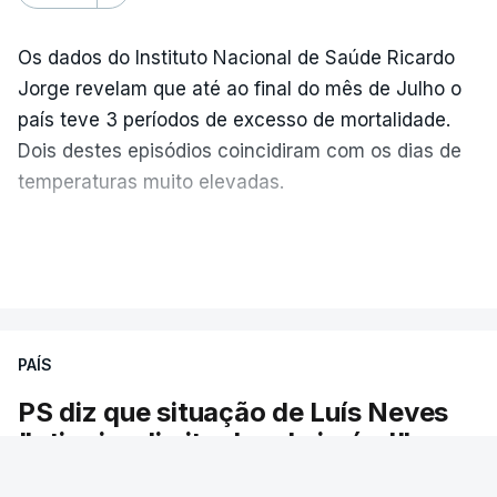
Os dados do Instituto Nacional de Saúde Ricardo
Jorge revelam que até ao final do mês de Julho o
país teve 3 períodos de excesso de mortalidade.
Dois destes episódios coincidiram com os dias de
temperaturas muito elevadas.
As pessoas com mais de 75 anos e com vários
VER MAIS
problemas de saúde foram as mais afetadas.
Só entre os dias 2 e 8 de Julho registaram-se mais
PAÍS
de 550 óbitos em excesso, um aumento de quase
30% em relação ao esperado.
PS diz que situação de Luís Neves
"atingiu o limite do admissível"
O PS defendeu hoje que a situação do ministro