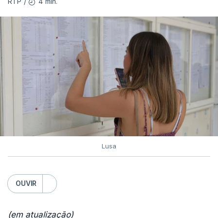
4 min.
RTP
/
Lusa
OUVIR
(em atualização)