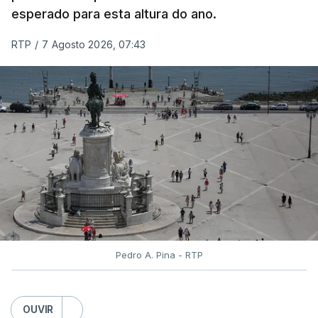
esperado para esta altura do ano.
As reapreciações da primeira fase dos exames
RTP
/
7 Agosto 2026, 07:43
devem sair durante a tarde.
A primeira fase de acesso ao ensino superior
terminou na quinta-feira. Mas o Governo decidiu
dar mais três dias aos cerca de 20 mil alunos que
pediram a revisão das provas.
Pedro A. Pina - RTP
OUVIR