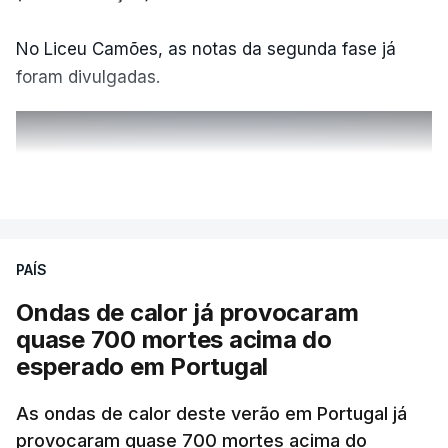
No Liceu Camões, as notas da segunda fase já
foram divulgadas.
ERRO
100
VER MAIS
ERROR ON HTML5 MEDIA ELEMENT
ESTE CONTEÚDO ESTÁ NESTE
PAÍS
MOMENTO INDISPONÍVEL
Ondas de calor já provocaram
quase 700 mortes acima do
esperado em Portugal
Também em Coimbra, na escola secundária de
Avelar Brotero foram afixados à hora prevista os
As ondas de calor deste verão em Portugal já
resultados.
provocaram quase 700 mortes acima do