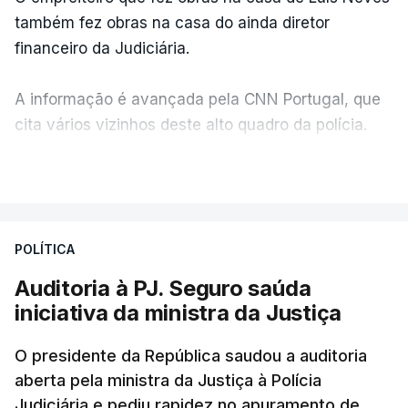
também fez obras na casa do ainda diretor
financeiro da Judiciária.
A informação é avançada pela CNN Portugal, que
cita vários vizinhos deste alto quadro da polícia.
VER MAIS
Foi o diretor financeiro, Álvaro Pires, que assumiu a
responsabilidade de sugerir as instalações da
Construbarcelos para acolher um atrelado
POLÍTICA
apreendido numa operação de droga.
Auditoria à PJ. Seguro saúda
iniciativa da ministra da Justiça
O presidente da República saudou a auditoria
aberta pela ministra da Justiça à Polícia
Judiciária e pediu rapidez no apuramento de