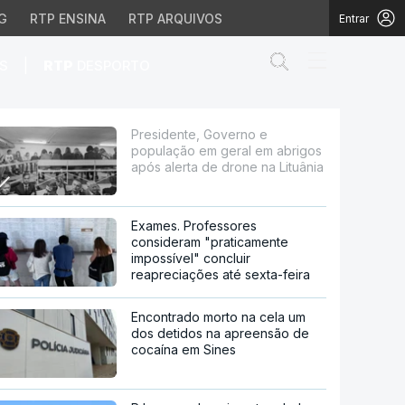
G
RTP ENSINA
RTP ARQUIVOS
Entrar
Abrir campo de
|
S
RTP
DESPORTO
 em abrigos após alerta
Presidente, Governo e
população em geral em abrigos
após alerta de drone na Lituânia
Exames. Professores
consideram "praticamente
impossível" concluir
reapreciações até sexta-feira
Encontrado morto na cela um
dos detidos na apreensão de
cocaína em Sines