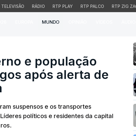
TELEVISÃO
RÁDIO
RTP PLAY
RTP PALCO
RTP ZIG ZA
026
EUROPA
MUNDO
OPINIÃO
VÍDEOS
ÁUDIO
o e população em geral
erno e população
gos após alerta de
a
oram suspensos e os transportes
íderes políticos e residentes da capital
ros.