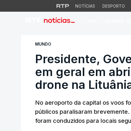
NOTÍCIAS
DESPORTO
PAÍS
MUNDIAL 2
Presidente, Govern
MUNDO
Presidente, Gov
em geral em abri
drone na Lituâni
No aeroporto da capital os voos f
públicos paralisaram brevemente. L
foram conduzidos para locais segu