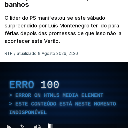
banhos
O líder do PS manifestou-se este sábado
surpreendido por Luís Montenegro ter ido para
férias depois das promessas de que isso não ia
acontecer este Verão.
RTP
/
atualizado 8 Agosto 2026, 21:26
ERRO
100
ERROR ON HTML5 MEDIA ELEMENT
ESTE CONTEÚDO ESTÁ NESTE MOMENTO
INDISPONÍVEL