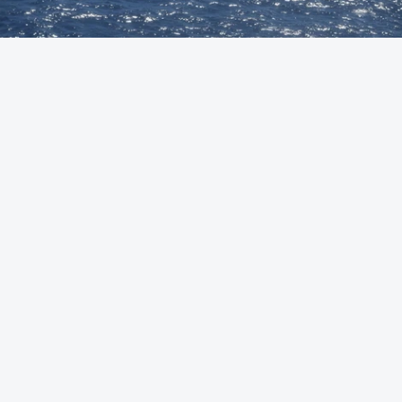
Foto: Autoridade Marítima Nacional
OUVIR
A Polícia Judiciária (PJ) apreendeu 421 quilos de
cocaína ao largo de Sines. O conjunto de fardos de
droga tinham acabado de ser lançados ao mar de
uma lancha rápida durante a perseguição.