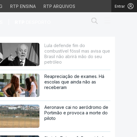
G
RTP ENSINA
RTP ARQUIVOS
Entrar
Abrir campo de
|
S
RTP
DESPORTO
s avisa que Brasil não 
Lula defende fim do
combustível fóssil mas avisa que
Brasil não abrirá mão do seu
petróleo
Reapreciação de exames. Há
escolas que ainda não as
receberam
Aeronave cai no aeródromo de
Portimão e provoca a morte do
piloto