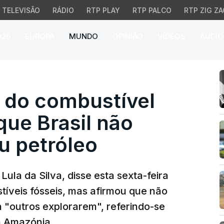
TELEVISÃO
RÁDIO
RTP PLAY
RTP PALCO
RTP ZIG ZA
026
EUROPA
MUNDO
OPINIÃO
VÍDEOS
ÁUDIO
o combustível fóssil ma
m do combustível
que Brasil não
u petróleo
 Lula da Silva, disse esta sexta-feira
tíveis fósseis, mas afirmou que não
a "outros explorarem", referindo-se
a Amazónia.