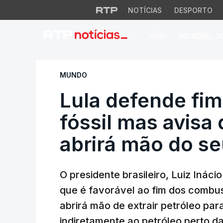
NOTÍCIAS
DESPORTO
PAÍS
MUNDIAL 2
Lula defende fim d
MUNDO
Lula defende fi
fóssil mas avisa 
abrirá mão do se
O presidente brasileiro, Luiz Inácio
que é favorável ao fim dos combus
abrirá mão de extrair petróleo par
indiretamente ao petróleo perto d