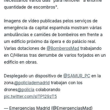
necessários vários dias" para remover "a enorme
quantidade de escombros".
Imagens de vídeo publicadas pelos serviços de
emergência da capital espanhola mostram várias
ambulâncias e camiões de bombeiros em frente a
um edifício próximo da ópera e do palácio real.
Varias dotaciones de
@BomberosMad
trabajando
en C/Hileras tras derrumbe de varios forjados en un
edificio en obras.
Desplegado un dispositivo de
@SAMUR_PC
en la
zona.
@policiademadrid
trabajan con los
drones
@policia
colaborando
pic.twitter.com/slTP129zT5
— Emergencias Madrid (@EmergenciasMad)