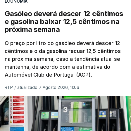
ECONOMIA
com ondas de calor no Verão e conflitos na
Ucrânia e no Médio Oriente a elevar os
Gasóleo deverá descer 12 cêntimos
custos das colheitas.
e gasolina baixar 12,5 cêntimos na
próxima semana
O índice, que acompanha as variações mensais
de um cabaz de produtos alimentares
O preço por litro do gasóleo deverá descer 12
comercializados internacionalmente, subiu para
cêntimos e o da gasolina recuar 12,5 cêntimos
na próxima semana, caso a tendência atual se
131,1 pontos em julho, face aos 130,3 de junho.
mantenha, de acordo com a estimativa do
Automóvel Club de Portugal (ACP).
O aumento dos preços dos alimentos básicos
tende a traduzir-se em preços mais elevados
RTP
/
atualizado 7 Agosto 2026, 11:06
nas prateleiras nos meses seguintes, à medida
que os fornecedores repercutem os seus
custos nos consumidores.
Em julho, o aumento esteve associado aos preços