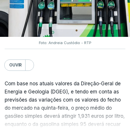
do açúcar (+5,6%), dos cereais (+3,4%) e dos
óleos vegetais (+2%).
Estes aumentos foram "parcialmente
compensados por quedas" nos preços das "carnes
e dos produtos lácteos", segundo a FAO.
Foto: Andreia Custódio - RTP
Os preços do açúcar dispararam no mês passado
OUVIR
devido às preocupações com os efeitos das ondas
de calor e das secas na produção europeia e do
fenómeno El Niño na produção asiática, observou a
Com base nos atuais valores da Direção-Geral de
FAO. No entanto, o índice mantém-se 8% abaixo do
Energia e Geologia (DGEG), e tendo em conta as
registado no ano passado.
previsões das variações com os valores do fecho
do mercado na quinta-feira, o preço médio do
gasóleo simples deverá atingir 1,931 euros por litro,
A onda de calor que atingiu a Europa em
enquanto o da gasolina simples 95 deverá recuar