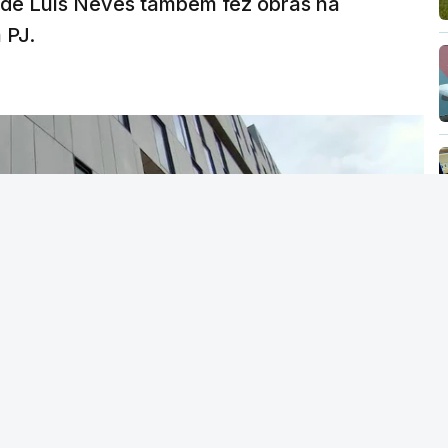
a de Luís Neves também fez obras na
 PJ.