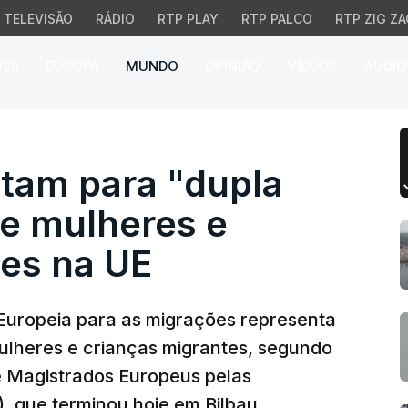
TELEVISÃO
RÁDIO
RTP PLAY
RTP PALCO
RTP ZIG ZA
026
EUROPA
MUNDO
OPINIÃO
VÍDEOS
ÁUDIO
m para "dupla discrimi
rtam para "dupla
de mulheres e
tes na UE
uropeia para as migrações representa
ulheres e crianças migrantes, segundo
 Magistrados Europeus pelas
 que terminou hoje em Bilbau.