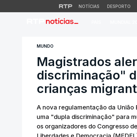
NOTÍCIAS
DESPORTO
PAÍS
MUNDIAL 2
Magistrados alerta
MUNDO
Magistrados ale
discriminação" 
crianças migran
A nova regulamentação da União E
uma "dupla discriminação" para m
os organizadores do Congresso de
Liberdades e Democracia (MEDEL),