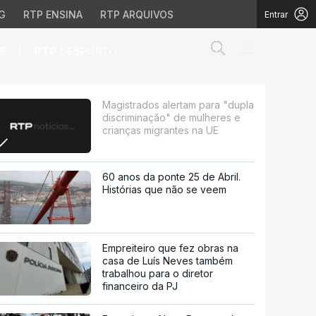
G
RTP ENSINA
RTP ARQUIVOS
Entrar
Abrir campo de
|
S
RTP
DESPORTO
nação" de mulheres e c
Magistrados alertam para "dupla
discriminação" de mulheres e
crianças migrantes na UE
60 anos da ponte 25 de Abril.
Histórias que não se veem
Empreiteiro que fez obras na
casa de Luís Neves também
trabalhou para o diretor
financeiro da PJ