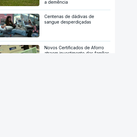
a demência
Centenas de dádivas de
sangue desperdiçadas
Novos Certificados de Aforro
atraem investimento das famílias
Mau tempo nos Açores
provocou várias inundações
Após tempestades. "Praias
mantêm capacidade de
recuperação natural" mas
"gradual e irregular"