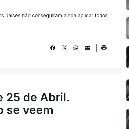
os países não conseguiram ainda aplicar todos
 25 de Abril.
ão se veem