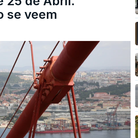
 25 de Abril.
ão se veem