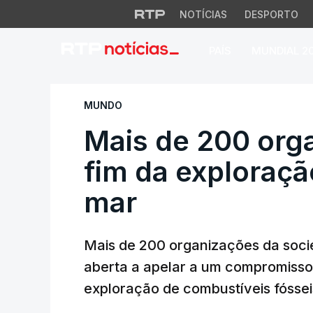
NOTÍCIAS
DESPORTO
PAÍS
MUNDIAL 2
Mais de 200 organ
MUNDO
Mais de 200 org
fim da exploraçã
mar
Mais de 200 organizações da socie
aberta a apelar a um compromisso 
exploração de combustíveis fósse