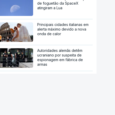
de foguetão da SpaceX
atingiram a Lua
Principais cidades italianas em
alerta máximo devido a nova
onda de calor
Autoridades alemãs detêm
ucraniano por suspeita de
espionagem em fábrica de
armas
Incidente com drone em Leipzig
representa "nova dimensão de
ameaça", afirma ministro alemão
Após absolvição em 2021.
Jornalista indiano condenado
por violar colega