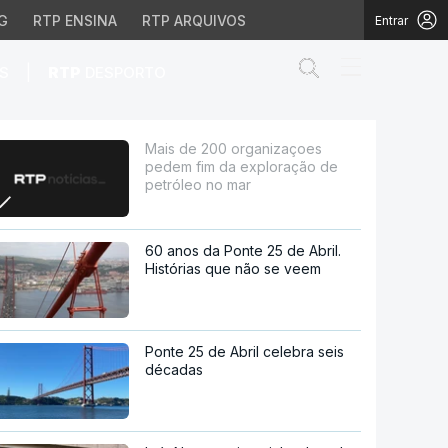
G
RTP ENSINA
RTP ARQUIVOS
Entrar
Abrir campo de
|
S
RTP
DESPORTO
xploração de petróleo 
Mais de 200 organizaçoes
pedem fim da exploração de
petróleo no mar
60 anos da Ponte 25 de Abril.
Histórias que não se veem
Ponte 25 de Abril celebra seis
décadas