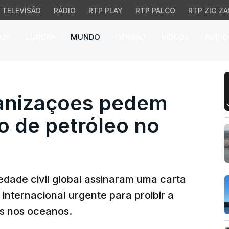
TELEVISÃO
RÁDIO
RTP PLAY
RTP PALCO
RTP ZIG ZA
026
EUROPA
MUNDO
OPINIÃO
VÍDEOS
ÁUDIO
izaçoes pedem fim da e
anizaçoes pedem
o de petróleo no
dade civil global assinaram uma carta
internacional urgente para proibir a
is nos oceanos.