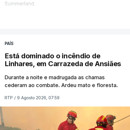
Summerland.
VER MAIS
Éum cenário de terror, descreve o primeiro-ministro
da Columbia Britânica, David Iby.
PAÍS
Está dominado o incêndio de
ERRO
100
Linhares, em Carrazeda de Ansiães
ERROR ON HTML5 MEDIA ELEMENT
Durante a noite e madrugada as chamas
ESTE CONTEÚDO ESTÁ NESTE
cederam ao combate. Ardeu mato e floresta.
MOMENTO INDISPONÍVEL
RTP
/
9 Agosto 2026, 07:59
As autoridades canadianas estimam que vai levar