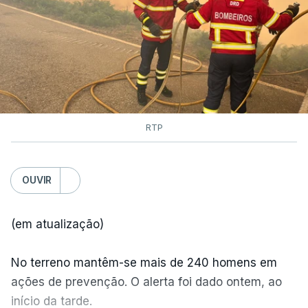
dias ou semanas para controlar o fogo. Mais de
dois mil operacionais estão no terreno no combate
às chamas.
RTP
OUVIR
(em atualização)
No terreno mantêm-se mais de 240 homens em
ações de prevenção. O alerta foi dado ontem, ao
início da tarde.