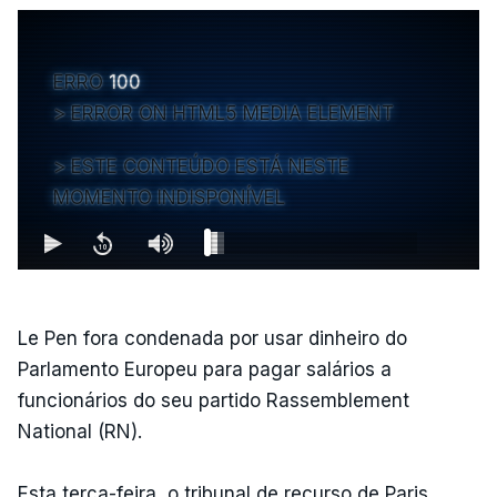
ERRO
100
ERROR ON HTML5 MEDIA ELEMENT
ESTE CONTEÚDO ESTÁ NESTE
MOMENTO INDISPONÍVEL
Le Pen fora condenada por usar dinheiro do
Parlamento Europeu para pagar salários a
funcionários do seu partido Rassemblement
National (RN).
Esta terça-feira, o tribunal de recurso de Paris