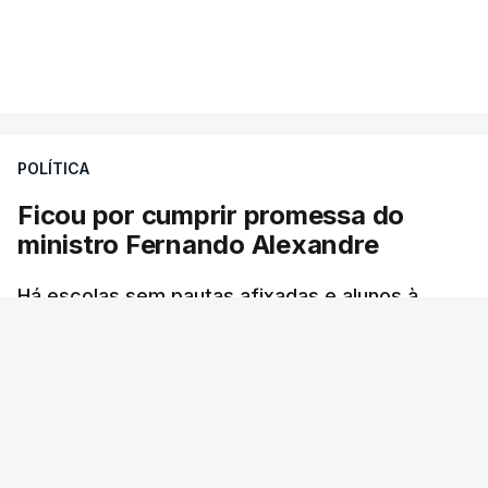
Mais de 20 mil pessoas foram retiradas de casa
VER MAIS
por causa dos violentos incêndios no Canadá
POLÍTICA
Ficou por cumprir promessa do
ministro Fernando Alexandre
Há escolas sem pautas afixadas e alunos à
espera das reapreciações. O processo não
ficou fechado na sexta-feira como estava
previsto. Vários agrupamentos receberam os
dados com atraso e erros. O ministro da
Educação tinha garantido que as pautas seriam
todas afixadas na sexta-feira.