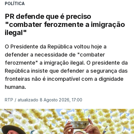
POLÍTICA
desencadeada pela Polícia Judiciária, em
PR defende que é preciso
articulação com a Marinha, a Autoridade Marítima
"combater ferozmente a imigração
Nacional e a Força Aérea.
ilegal"
O ano de 2026 tem sido um ano de recordes: foi
O Presidente da República voltou hoje a
apreendida mais cocaína até ao momento de que
defender a necessidade de "combater
em todo o ano de 2025.
ferozmente" a imigração ilegal. O presidente da
A ação de prevenção visa a deteção em alto mar
República insiste que defender a segurança das
de embarcações de alta velocidade (EAV) que
fronteiras não é incompatível com a dignidade
humana.
utilizam a costa nacional para o tráfico de droga.
RTP
/
atualizado 8 Agosto 2026, 17:00
c/ Lusa