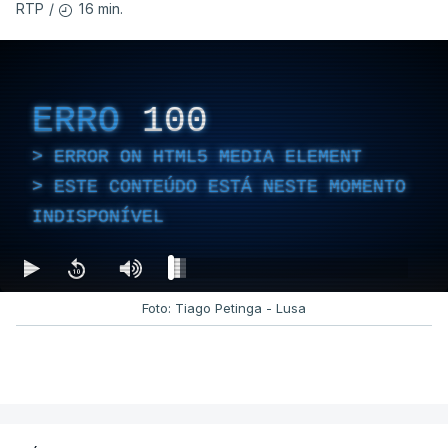
16 min.
RTP
/
ERRO
100
ERROR ON HTML5 MEDIA ELEMENT
ESTE CONTEÚDO ESTÁ NESTE MOMENTO
INDISPONÍVEL
Foto: Tiago Petinga - Lusa