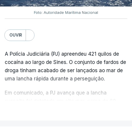
Foto: Autoridade Marítima Nacional
OUVIR
A Polícia Judiciária (PJ) apreendeu 421 quilos de
cocaína ao largo de Sines. O conjunto de fardos de
droga tinham acabado de ser lançados ao mar de
uma lancha rápida durante a perseguição.
Em comunicado, a PJ avança que a lancha
suspeita foi detetada em alto mar, cerca de 60
milhas náuticas ao largo de Sines.
VER MAIS
A apreensão aconteceu na tarde desta sexta-feira,
desencadeando uma ação de prevenção