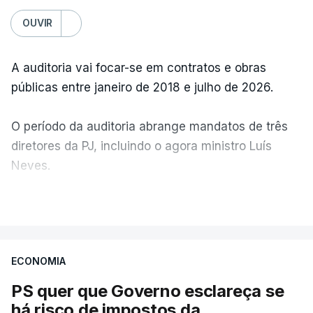
OUVIR
A auditoria vai focar-se em contratos e obras
públicas entre janeiro de 2018 e julho de 2026.
O período da auditoria abrange mandatos de três
diretores da PJ, incluindo o agora ministro Luís
Neves.
VER MAIS
A Judiciária confirma que foi o atual diretor quem
sugeriu esta auditoria e que a ministra concordou.
ECONOMIA
Não há prazos fixados para a conclusão desta
avaliação à Polícia Judiciária.
PS quer que Governo esclareça se
há risco de impostos da