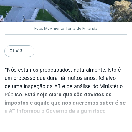
DST
7 Agosto 2026, 20:28
Foto: Movimento Terra de Miranda
Partidos criticam silêncio de
Luís Montenegro nas
polémicas com Luís Neves
OUVIR
atualizado 7 Agosto 2026, 21:04
"Nós estamos preocupados, naturalmente. Isto é
Diretor financeiro da PJ
um processo que dura há muitos anos, foi alvo
nega que Construbarcelos
tenha feito obras na casa
de uma inspeção da AT e de análise do Ministério
onde vive
Público.
Está hoje claro que são devidos os
atualizado 7 Agosto 2026, 15:56
impostos e aquilo que nós queremos saber é se
a AT informou o Governo de algum risco
Auditoria à PJ foi pedida por
caducidade
", disse, em declarações à Lusa, o
VER MAIS
atual diretor
deputado do PS Miguel Costa Matos.