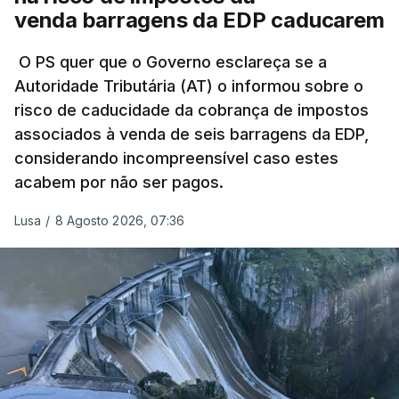
Do início da polémica com a revelação de obras a
venda barragens da EDP caducarem
título pessoal, numa propriedade no Alentejo, feitas
pelo mesmo empreiteiro contratado 17 vezes para
O PS quer que o Governo esclareça se a
Autoridade Tributária (AT) o informou sobre o
obras na Polícia Judiciária (PJ) até aos últimos dias,
risco de caducidade da cobrança de impostos
em que até do Governo surgiram ordens para mais
associados à venda de seis barragens da EDP,
inquéritos e averiguações aos seus mandatos à
considerando incompreensível caso estes
frente da polícia criminal, Luís Neves está há
acabem por não ser pagos.
praticamente um mês sem sair do topo das
notícias.
Lusa
/
8 Agosto 2026, 07:36
ARTIGOS RELACIONADOS
Nova polémica com Luís
Neves. Ministro nega
favorecimento a construtora