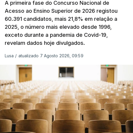
A primeira fase do Concurso Nacional de
Acesso ao Ensino Superior de 2026 registou
O Governo comprometeu-se a aplicar uma redução
60.391 candidatos, mais 21,8% em relação a
extraordinária e temporária no ISP, sempre que se
2025, o número mais elevado desde 1996,
verifique um aumento do preço dos combustíveis
exceto durante a pandemia de Covid-19,
superior a 10 cêntimos, para mitigar a escalada de
revelam dados hoje divulgados.
preços.
Lusa
/
atualizado 7 Agosto 2026, 09:59
Depois de uma subida inicial devido à guerra no
Irão, à tensão geopolítica no Médio Oriente e ao
fecho do estreito de Ormuz, os preços dos
combustíveis desceram durante o cessar-fogo
entre Washington e Teerão.
No entanto, com o retomar do conflito, as últimas
semanas têm sido marcadas por uma subida
acentuada, tendência que deverá ser revertida na
próxima semana.