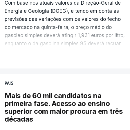
Com base nos atuais valores da Direção-Geral de
Energia e Geologia (DGEG), e tendo em conta as
previsões das variações com os valores do fecho
do mercado na quinta-feira, o preço médio do
gasóleo simples deverá atingir 1,931 euros por litro,
enquanto o da gasolina simples 95 deverá recuar
para 1,855 euros por litro.
VER MAIS
A média final só ficará fechada ao final do dia,
podendo ainda registar alterações em função da
evolução das cotações internacionais do petróleo,
PAÍS
e o custo final na bomba poderá variar conforme o
Mais de 60 mil candidatos na
posto de abastecimento, a marca e a localização.
primeira fase. Acesso ao ensino
superior com maior procura em três
A atualização do desconto do Imposto sobre os
décadas
Produtos Petrolíferos (ISP) também poderá
alterar os valores previstos.