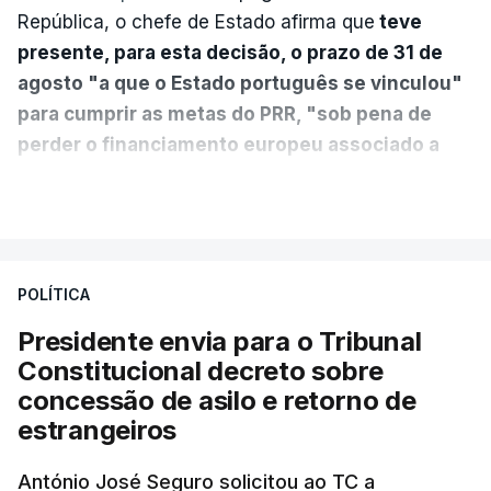
República, o chefe de Estado afirma que
teve
presente, para esta decisão, o prazo de 31 de
agosto "a que o Estado português se vinculou"
para cumprir as metas do PRR, "sob pena de
perder o financiamento europeu associado a
essa reforma específica".
VER MAIS
António José Seguro entende que a reforma reúne
treze apoios sociais "num só" e pretende "tornar o
POLÍTICA
sistema mais simples, mais justo e transparente".
Presidente envia para o Tribunal
"Sempre que seja possível reduzir burocracias,
Constitucional decreto sobre
eliminar sobreposições e garantir que os apoios
concessão de asilo e retorno de
chegam a quem mais necessita, estaremos a dar
estrangeiros
um passo na direção certa", argumenta o
António José Seguro solicitou ao TC a
Presidente da República.