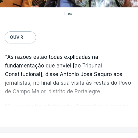
Lusa
OUVIR
"As razões estão todas explicadas na
fundamentação que enviei [ao Tribunal
Constitucional], disse António José Seguro aos
jornalistas, no final da sua visita às Festas do Povo
de Campo Maior, distrito de Portalegre.
"Eu sou contra a imigração clandestina, é preciso
combater ferozmente a imigração ilegal,
VER MAIS
precisamos de regular a nossa imigração e
precisamos de defender as nossas fronteiras e