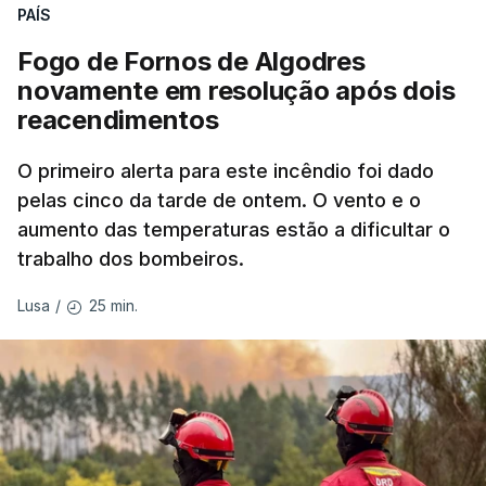
nada disto é incompatível com tratarmos com
PAÍS
dignidade as pessoas, designadamente menores e
Fogo de Fornos de Algodres
crianças", acrescentou.
novamente em resolução após dois
reacendimentos
António José Seguro mostrou dúvidas sobre se é
garantido o superior interesse da criança.
O primeiro alerta para este incêndio foi dado
pelas cinco da tarde de ontem. O vento e o
aumento das temperaturas estão a dificultar o
trabalho dos bombeiros.
ERRO
100
ERROR ON HTML5 MEDIA ELEMENT
25 min.
Lusa
/
ESTE CONTEÚDO ESTÁ NESTE
MOMENTO INDISPONÍVEL
O Chega considerou "de uma enorme gravidade" a