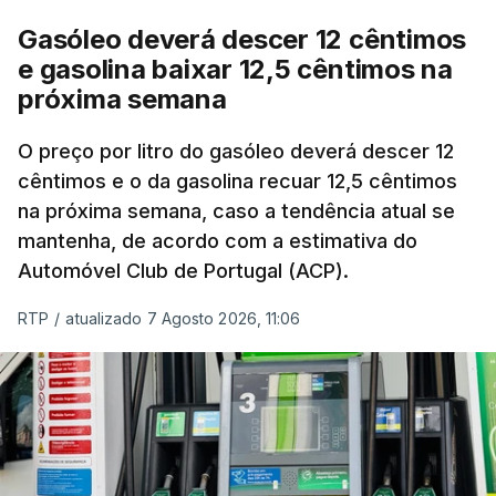
Ucrânia e no Médio Oriente a elevar os
Gasóleo deverá descer 12 cêntimos
custos das colheitas.
e gasolina baixar 12,5 cêntimos na
próxima semana
O índice, que acompanha as variações mensais
de um cabaz de produtos alimentares
O preço por litro do gasóleo deverá descer 12
comercializados internacionalmente, subiu para
cêntimos e o da gasolina recuar 12,5 cêntimos
na próxima semana, caso a tendência atual se
131,1 pontos em julho, face aos 130,3 de junho.
mantenha, de acordo com a estimativa do
Automóvel Club de Portugal (ACP).
O aumento dos preços dos alimentos básicos
tende a traduzir-se em preços mais elevados
RTP
/
atualizado 7 Agosto 2026, 11:06
nas prateleiras nos meses seguintes, à medida
que os fornecedores repercutem os seus
custos nos consumidores.
Em julho, o aumento esteve associado aos preços
do açúcar (+5,6%), dos cereais (+3,4%) e dos