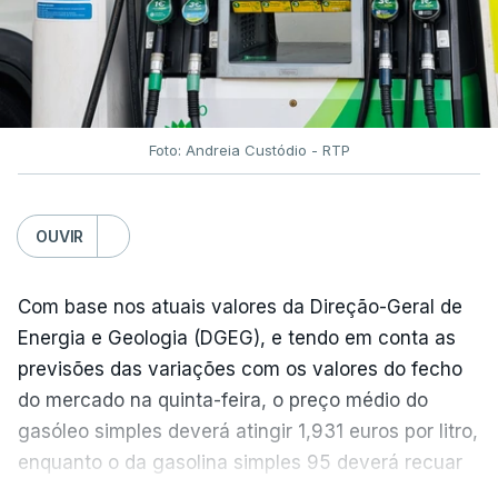
óleos vegetais (+2%).
Estes aumentos foram "parcialmente
compensados por quedas" nos preços das "carnes
e dos produtos lácteos", segundo a FAO.
Foto: Andreia Custódio - RTP
Os preços do açúcar dispararam no mês passado
OUVIR
devido às preocupações com os efeitos das ondas
de calor e das secas na produção europeia e do
fenómeno El Niño na produção asiática, observou a
Com base nos atuais valores da Direção-Geral de
FAO. No entanto, o índice mantém-se 8% abaixo do
Energia e Geologia (DGEG), e tendo em conta as
registado no ano passado.
previsões das variações com os valores do fecho
do mercado na quinta-feira, o preço médio do
gasóleo simples deverá atingir 1,931 euros por litro,
A onda de calor que atingiu a Europa em
enquanto o da gasolina simples 95 deverá recuar
junho terá obrigado os produtores de cereais
para 1,855 euros por litro.