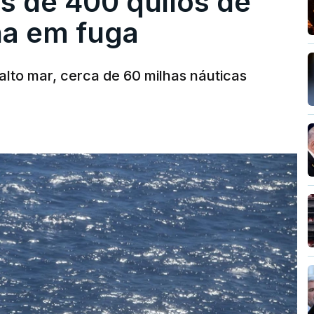
s de 400 quilos de
ha em fuga
alto mar, cerca de 60 milhas náuticas