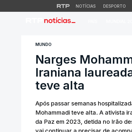
NOTÍCIAS
DESPORTO
PAÍS
MUNDIAL 2
Narges Mohammadi 
MUNDO
Narges Mohammad
Iraniana lauread
teve alta
Após passar semanas hospitalizad
Mohammadi teve alta. A ativista i
da Paz em 2023, detida no Irão d
vai continuar a precisar de aco