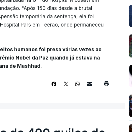
pitalizada na UTI do Hospital Mousavi em
fundação. "Após 150 dias desde a brutal
pensão temporária da sentença, ela foi
o Hospital Pars em Teerão, onde permaneceu
reitos humanos foi presa várias vezes ao
prémio Nobel da Paz quando já estava na
niana de Mashhad.