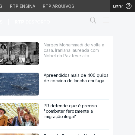
G
RTP ENSINA
RTP ARQUIVOS
Entrar
Abrir campo de
|
S
RTP
DESPORTO
na laureada com Nobel 
Narges Mohammadi de volta a
casa. Iraniana laureada com
Nobel da Paz teve alta
Apreendidos mais de 400 quilos
de cocaína de lancha em fuga
PR defende que é preciso
"combater ferozmente a
imigração ilegal"