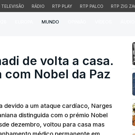
TELEVISÃO
RÁDIO
RTP PLAY
RTP PALCO
RTP ZIG ZA
026
EUROPA
MUNDO
OPINIÃO
VÍDEOS
ÁUDIO
de volta a casa. Irania
i de volta a casa.
a com Nobel da Paz
a devido a um ataque cardíaco, Narges
raniana distinguida com o prémio Nobel
esde dezembro, voltou para casa mas
mpanhamento médico permanente em