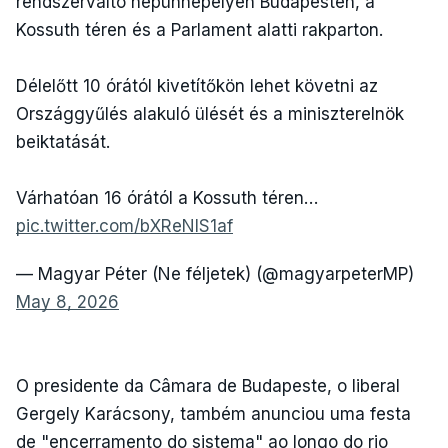
rendszerváltó népünnepélyen Budapesten, a
Kossuth téren és a Parlament alatti rakparton.
Délelőtt 10 órától kivetítőkön lehet követni az
Országgyűlés alakuló ülését és a miniszterelnök
beiktatását.
Várhatóan 16 órától a Kossuth téren…
pic.twitter.com/bXReNlS1af
— Magyar Péter (Ne féljetek) (@magyarpeterMP)
May 8, 2026
O presidente da Câmara de Budapeste, o liberal
Gergely Karácsony, também anunciou uma festa
de "encerramento do sistema" ao longo do rio