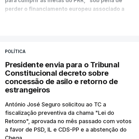
para cumprir as metas do PRR, "sob pena de
perder o financiamento europeu associado a
essa reforma específica".
VER MAIS
António José Seguro entende que a reforma reúne
treze apoios sociais "num só" e pretende "tornar o
POLÍTICA
sistema mais simples, mais justo e transparente".
Presidente envia para o Tribunal
"Sempre que seja possível reduzir burocracias,
Constitucional decreto sobre
eliminar sobreposições e garantir que os apoios
concessão de asilo e retorno de
chegam a quem mais necessita, estaremos a dar
estrangeiros
um passo na direção certa", argumenta o
António José Seguro solicitou ao TC a
Presidente da República.
fiscalização preventiva da chama "Lei do
Retorno", aprovada no mês passado com votos
Assegurar que "ninguém é
a favor de PSD, IL e CDS-PP e a abstenção do
prejudicado"
Chega.