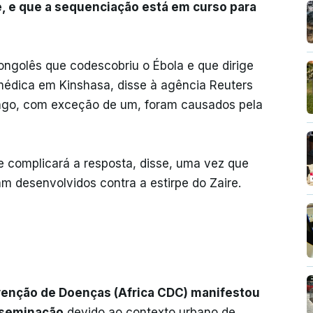
re, e que a sequenciação está em curso para
ngolês que codescobriu o Ébola e que dirige
omédica em Kinshasa, disse à agência Reuters
ngo, com exceção de um, foram causados ​​pela
te complicará a resposta, disse, uma vez que
am desenvolvidos contra a estirpe do Zaire.
venção de Doenças (Africa CDC) manifestou
sseminação
devido ao contexto urbano de