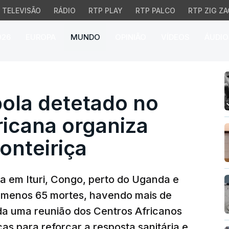
TELEVISÃO
RÁDIO
RTP PLAY
RTP PALCO
RTP ZIG ZA
026
EUROPA
MUNDO
OPINIÃO
VÍDEOS
ÁUDIO
a detetado no Congo. Uni
bola detetado no
ricana organiza
ronteiriça
a em Ituri, Congo, perto do Uganda e
o menos 65 mortes, havendo mais de
da uma reunião dos Centros Africanos
s para reforçar a resposta sanitária e