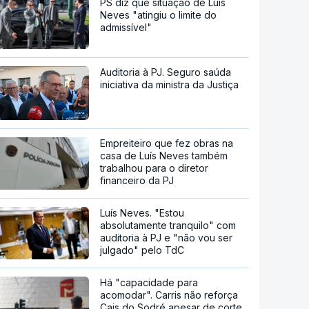
PS diz que situação de Luís
Neves "atingiu o limite do
admissível"
Auditoria à PJ. Seguro saúda
iniciativa da ministra da Justiça
Empreiteiro que fez obras na
casa de Luís Neves também
trabalhou para o diretor
financeiro da PJ
Luís Neves. "Estou
absolutamente tranquilo" com
auditoria à PJ e "não vou ser
julgado" pelo TdC
Há "capacidade para
acomodar". Carris não reforça
Cais do Sodré apesar de corte