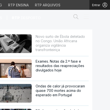
G
RTP ENSINA
RTP ARQUIVOS
Entrar
Abrir campo de
|
S
RTP
DESPORTO
ão Africana organiza vi
Novo surto de Ébola detetado
no Congo. União Africana
organiza vigilância
transfronteiriça
Exames. Notas da 2.ª fase e
resultados das reapreciações
divulgados hoje
Ondas de calor já provocaram
quase 700 mortes acima do
esperado em Portugal