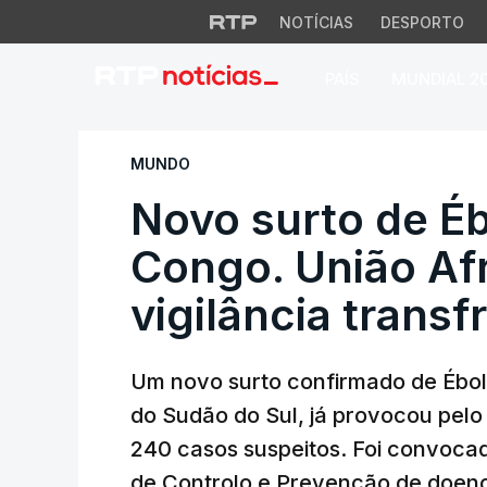
NOTÍCIAS
DESPORTO
PAÍS
MUNDIAL 2
Novo surto de Ébol
MUNDO
Novo surto de É
Congo. União Af
vigilância transf
Um novo surto confirmado de Ébol
do Sudão do Sul, já provocou pel
240 casos suspeitos. Foi convoca
de Controlo e Prevenção de doença