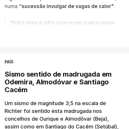
numa
“sucessão invulgar de vagas de calor"
.
"Entre maio e julho ocorreram quatro ondas
de calor, sendo a terceira e a quarta
VER MAIS
registadas em julho”.
Enquanto os termómetros iam registando
PAÍS
temperaturas recorde, também a
chuva não
ajudou
.
Sismo sentido de madrugada em
Odemira, Almodóvar e Santiago
Pelo contrário, a precipitação manteve-se
muito
Cacém
abaixo do normal
e, em vários países, os solos
Um sismo de magnitude 3,5 na escala de
perderam grande parte da humidade.
Richter foi sentido esta madrugada nos
concelhos de Ourique e Almodôvar (Beja),
Houve também uma “
diminuição significativa de
assim como em Santiago do Cacém (Setúbal),
caudais de rios
, incluindo rios como o Sena, o