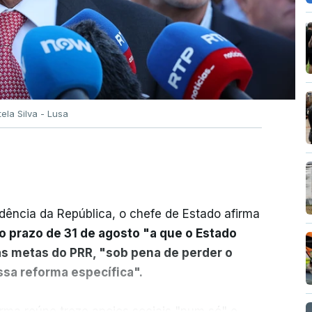
tela Silva - Lusa
dência da República, o chefe de Estado afirma
o prazo de 31 de agosto "a que o Estado
as metas do PRR, "sob pena de perder o
sa reforma específica".
rma reúne treze apoios sociais "num só" e