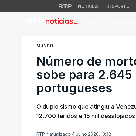
NOTÍCIAS
DESPORTO
PAÍS
MUNDIAL 2
Número de mortos 
MUNDO
Número de mort
sobe para 2.645 
portugueses
O duplo sismo que atingiu a Venez
12.700 feridos e 15 mil desalojados
RTP
/
atualizado 4 Julho 2026, 13:38