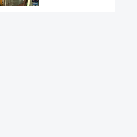
Acordo de Meca. Arábia
Saudita, Paquistão e Turquia
assinam pacto de defesa mútua
Pelo menos 11 civis feridos em
ataque Huthi na Arábia Saudita
Trump nega escassez de armas
nos EUA
Tribunal de Recurso dos EUA
bloqueia projeto de Trump para
salão de baile