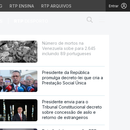
G
RTP ENSINA
RTP ARQUIVOS
Entrar
Abrir campo de
|
S
RTP
DESPORTO
 2.645 incluindo 89 p
Número de mortos na
Venezuela sobe para 2.645
incluindo 89 portugueses
Presidente da República
promulga decreto-lei que cria a
Prestação Social Única
Presidente envia para o
Tribunal Constitucional decreto
sobre concessão de asilo e
retorno de estrangeiros