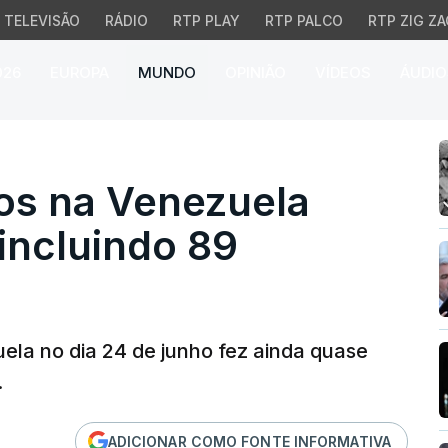
TELEVISÃO
RÁDIO
RTP PLAY
RTP PALCO
RTP ZIG ZA
026
EUROPA
MUNDO
OPINIÃO
VÍDEOS
ÁUDIO
na Venezuela sobe para
os na Venezuela
incluindo 89
uela no dia 24 de junho fez ainda quase
.
ADICIONAR COMO FONTE INFORMATIVA