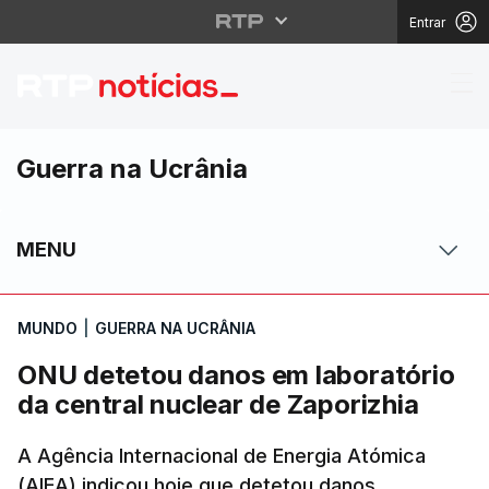
Entrar
ONU detetou danos em 
Guerra na Ucrânia
MENU
MUNDO
|
GUERRA NA UCRÂNIA
ONU detetou danos em laboratório
da central nuclear de Zaporizhia
A Agência Internacional de Energia Atómica
(AIEA) indicou hoje que detetou danos