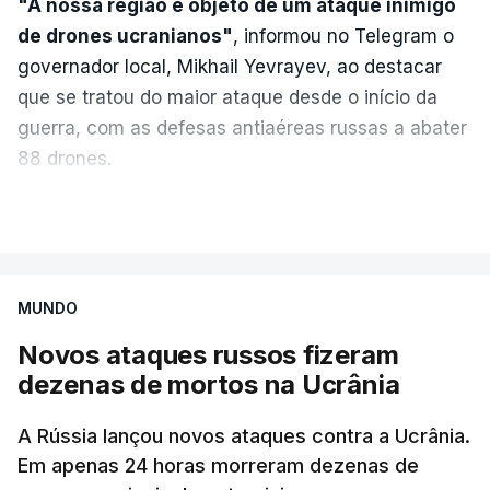
"A nossa região é objeto de um ataque inimigo
de drones ucranianos"
, informou no Telegram o
governador local, Mikhail Yevrayev, ao destacar
que se tratou do maior ataque desde o início da
guerra, com as defesas antiaéreas russas a abater
88 drones.
Do lado russo, o Ministério da Defesa reportou
VER MAIS
também o abate de 605 drones ucranianos de asa
fixa sobre 18 regiões russas, a anexada península
da Crimeia e os mares Negro e de Azov.
MUNDO
Novos ataques russos fizeram
O ataque ucraniano desta noite superou os
dezenas de mortos na Ucrânia
recordes anteriores: 556 drones a 17 de maio,
555 a 18 de junho e 389 a 25 de março. Segundo
A Rússia lançou novos ataques contra a Ucrânia.
Yevrayev, não houve mortos nem feridos em
Em apenas 24 horas morreram dezenas de
consequência do ataque massivo contra