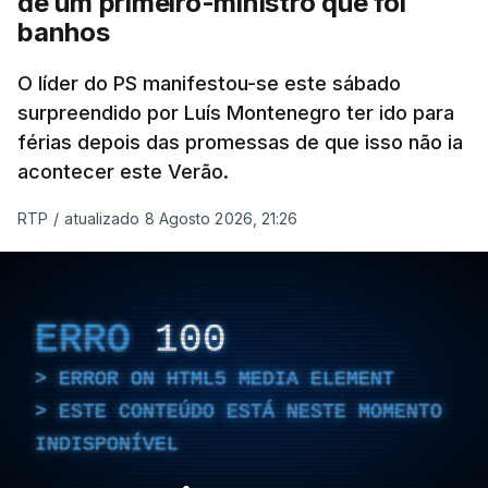
de um primeiro-ministro que foi
banhos
O líder do PS manifestou-se este sábado
surpreendido por Luís Montenegro ter ido para
férias depois das promessas de que isso não ia
acontecer este Verão.
RTP
/
atualizado 8 Agosto 2026, 21:26
ERRO
100
ERROR ON HTML5 MEDIA ELEMENT
ESTE CONTEÚDO ESTÁ NESTE MOMENTO
INDISPONÍVEL