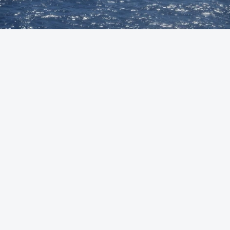
Foto: Autoridade Marítima Nacional
OUVIR
A Polícia Judiciária (PJ) apreendeu 421 quilos de
cocaína ao largo de Sines. O conjunto de fardos de
droga tinham acabado de ser lançados ao mar de
uma lancha rápida durante a perseguição.