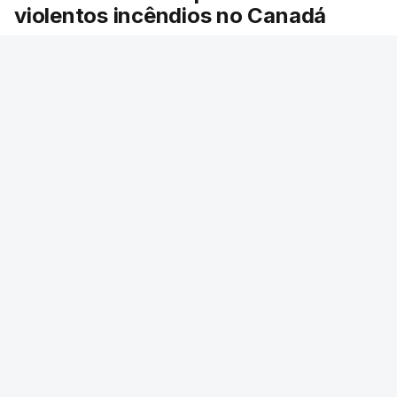
violentos incêndios no Canadá
Milhares de pessoas têm ordem de evacuação.
O governo da província declarou o estado de
emergência por causa de dezenas de incêndios
florestais que estão descontrolados.
RTP
/
9 Agosto 2026, 08:03