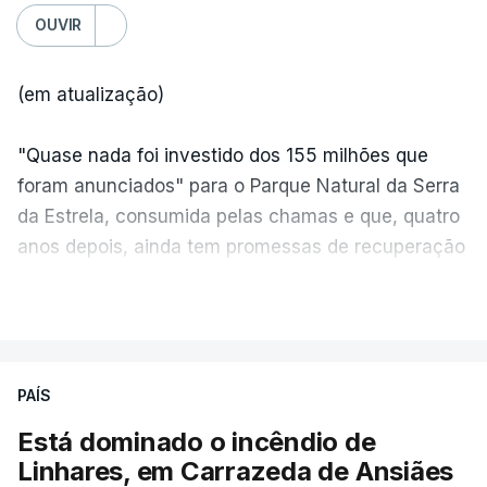
OUVIR
(em atualização)
"Quase nada foi investido dos 155 milhões que
foram anunciados" para o Parque Natural da Serra
da Estrela, consumida pelas chamas e que, quatro
anos depois, ainda tem promessas de recuperação
por cumprir.
VER MAIS
ERRO
100
PAÍS
ERROR ON HTML5 MEDIA ELEMENT
Está dominado o incêndio de
Linhares, em Carrazeda de Ansiães
ESTE CONTEÚDO ESTÁ NESTE