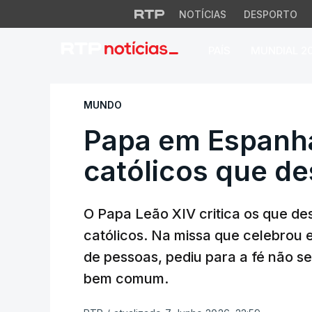
NOTÍCIAS
DESPORTO
PAÍS
MUNDIAL 2
Papa em Espanha. L
MUNDO
Papa em Espanha.
católicos que d
O Papa Leão XIV critica os que de
católicos. Na missa que celebrou 
de pessoas, pediu para a fé não 
bem comum.