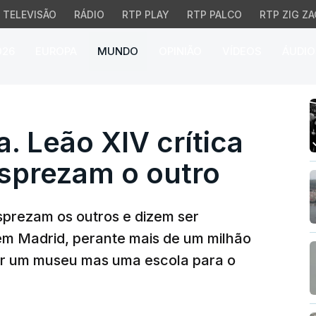
TELEVISÃO
RÁDIO
RTP PLAY
RTP PALCO
RTP ZIG ZA
026
EUROPA
MUNDO
OPINIÃO
VÍDEOS
ÁUDIO
eão XIV crítica católi
 Leão XIV crítica
esprezam o outro
sprezam os outros e dizem ser
em Madrid, perante mais de um milhão
ser um museu mas uma escola para o