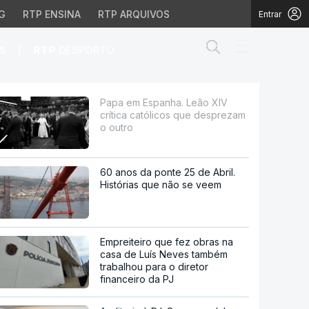
G
RTP ENSINA
RTP ARQUIVOS
Entrar
Abrir campo de
|
S
RTP
DESPORTO
cos que desprezam o ou
Papa em Espanha. Leão XIV
crítica católicos que desprezam
o outro
60 anos da ponte 25 de Abril.
Histórias que não se veem
Empreiteiro que fez obras na
casa de Luís Neves também
trabalhou para o diretor
financeiro da PJ