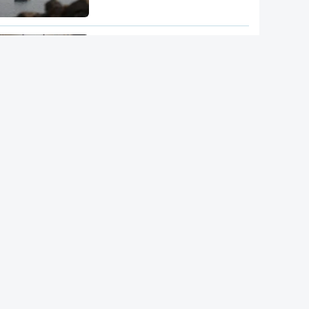
"Opções militares adicionais".
Míssil da Coreia do Norte
apontado ao Mar do Japão
DGS emite recomendações
para observação segura do
eclipse solar
Remoinhos no Sol baralham
satélites
Hipertensão, diabetes e tabaco.
Cientistas identificam três
fatores a controlar para atrasar
a demência