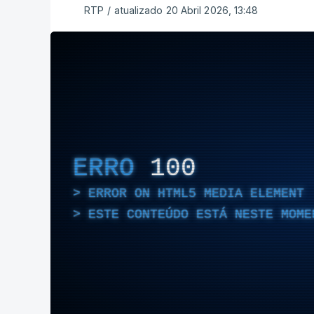
RTP
/
atualizado 20 Abril 2026, 13:48
ERRO
100
ERROR ON HTML5 MEDIA ELEMENT
ESTE CONTEÚDO ESTÁ NESTE MOME