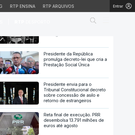
G
RTP ENSINA
RTP ARQUIVOS
Entrar
Abrir campo de
|
S
RTP
DESPORTO
Papa em terceiro dia de visita
na zona "menos evangelizada"
de Angola
menos evangelizada" de 
Presidente da República
promulga decreto-lei que cria a
Prestação Social Única
Presidente envia para o
Tribunal Constitucional decreto
sobre concessão de asilo e
retorno de estrangeiros
Reta final de execução. PRR
desembolsa 13.791 milhões de
euros até agosto