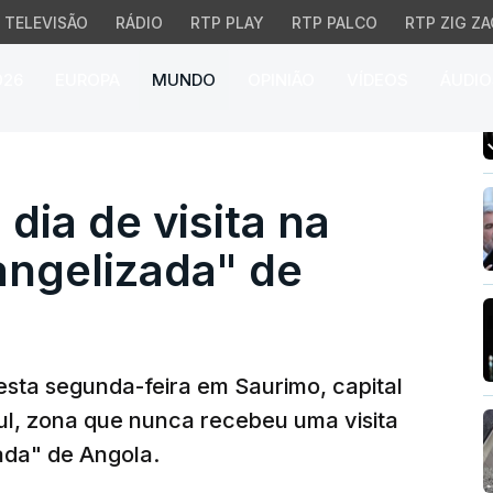
TELEVISÃO
RÁDIO
RTP PLAY
RTP PALCO
RTP ZIG ZA
026
EUROPA
MUNDO
OPINIÃO
VÍDEOS
ÁUDIO
ia de visita na zona "
dia de visita na
ngelizada" de
sta segunda-feira em Saurimo, capital
ul, zona que nunca recebeu uma visita
ada" de Angola.