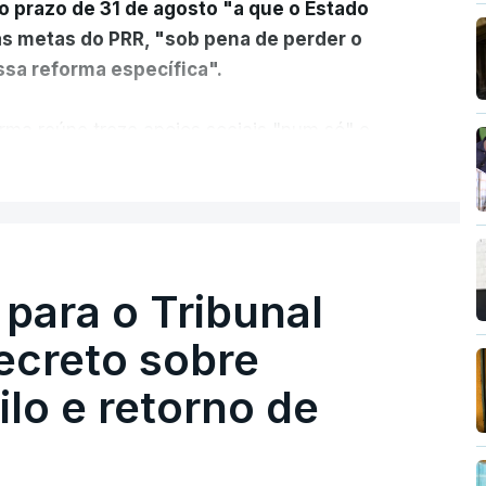
o prazo de 31 de agosto "a que o Estado
as metas do PRR, "sob pena de perder o
sa reforma específica".
rma reúne treze apoios sociais "num só" e
 mais justo e transparente".
ER MAIS
acias, eliminar sobreposições e garantir que
a, estaremos a dar um passo na direção
lica.
 para o Tribunal
ecreto sobre
rejudicado"
lo e retorno de
guns avisos:
uma reforma desta dimensão
roteção das pessoas" e "nenhum processo