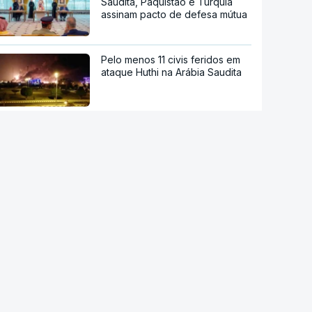
Saudita, Paquistão e Turquia
assinam pacto de defesa mútua
Pelo menos 11 civis feridos em
ataque Huthi na Arábia Saudita
Trump nega escassez de armas
nos EUA
Tribunal de Recurso dos EUA
bloqueia projeto de Trump para
salão de baile
"O rosto foi desfigurado".
Regime talibã inaugurou uma
nova era de mulheres
assassinadas