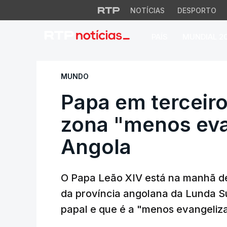
NOTÍCIAS
DESPORTO
PAÍS
MUNDIAL 2
Papa em terceiro d
MUNDO
Papa em terceiro 
zona "menos eva
Angola
O Papa Leão XIV está na manhã de
da província angolana da Lunda S
papal e que é a "menos evangeliz