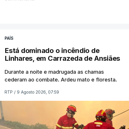
VER MAIS
Éum cenário de terror, descreve o primeiro-ministro
da Columbia Britânica, David Iby.
PAÍS
Está dominado o incêndio de
ERRO
100
Linhares, em Carrazeda de Ansiães
ERROR ON HTML5 MEDIA ELEMENT
Durante a noite e madrugada as chamas
ESTE CONTEÚDO ESTÁ NESTE
cederam ao combate. Ardeu mato e floresta.
MOMENTO INDISPONÍVEL
RTP
/
9 Agosto 2026, 07:59
As autoridades canadianas estimam que vai levar
dias ou semanas para controlar o fogo. Mais de