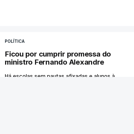
Mais de 20 mil pessoas foram retiradas de casa
VER MAIS
por causa dos violentos incêndios no Canadá
POLÍTICA
Ficou por cumprir promessa do
ministro Fernando Alexandre
Há escolas sem pautas afixadas e alunos à
espera das reapreciações. O processo não
ficou fechado na sexta-feira como estava
previsto. Vários agrupamentos receberam os
dados com atraso e erros. O ministro da
Educação tinha garantido que as pautas seriam
todas afixadas na sexta-feira.