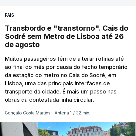
desde maio, marcando uma sequência
PAÍS
excecional de calor extremo neste verão.
Transbordo e "transtorno". Cais do
Embora estas tenham sido menos intensas do que
Sodré sem Metro de Lisboa até 26
as ondas de calor de junho, a sequência geral de
de agosto
ondas de calor desde maio permanece excecional
para a região.
Muitos passageiros têm de alterar rotinas até
ao final do mês por causa do fecho temporário
da estação do metro no Cais do Sodré, em
São os dados do mais recente relatório do
Lisboa, uma das principais interfaces de
Copernicus, o sistema de Observação da Terra
transporte da cidade. É mais um passo nas
do programa espacial da União Europeia.
obras da contestada linha circular.
Samantha Burgess, Líder Estratégica para o Clima
Gonçalo Costa Martins - Antena 1
/
32 min.
no Centro Europeu de Previsões Meteorológicas de
Médio Prazo, reforça que "julho de 2026 foi o
terceiro mês consecutivo de calor excecional na