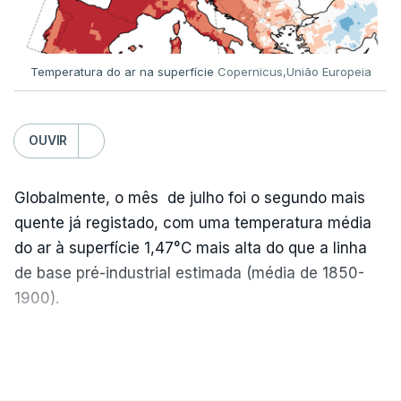
Temperatura do ar na superfície
Copernicus,União Europeia
OUVIR
Globalmente, o mês de julho foi o segundo mais
quente já registado, com uma temperatura média
do ar à superfície 1,47°C mais alta do que a linha
de base pré-industrial estimada (média de 1850-
1900).
A Europa Ocidental vivenciou o período de
VER MAIS
junho-julho mais quente já registado
,
e julho
apresentou a terceira e a quarta ondas de calor