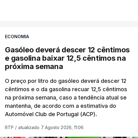
VER MAIS
Os preços globais dos alimentos atingiram o
seu nível mais elevado em três anos e meio,
ECONOMIA
com ondas de calor no Verão e conflitos na
Ucrânia e no Médio Oriente a elevar os
Gasóleo deverá descer 12 cêntimos
custos das colheitas.
e gasolina baixar 12,5 cêntimos na
próxima semana
O índice, que acompanha as variações mensais
de um cabaz de produtos alimentares
O preço por litro do gasóleo deverá descer 12
comercializados internacionalmente, subiu para
cêntimos e o da gasolina recuar 12,5 cêntimos
na próxima semana, caso a tendência atual se
131,1 pontos em julho, face aos 130,3 de junho.
mantenha, de acordo com a estimativa do
Automóvel Club de Portugal (ACP).
O aumento dos preços dos alimentos básicos
tende a traduzir-se em preços mais elevados
RTP
/
atualizado 7 Agosto 2026, 11:06
nas prateleiras nos meses seguintes, à medida