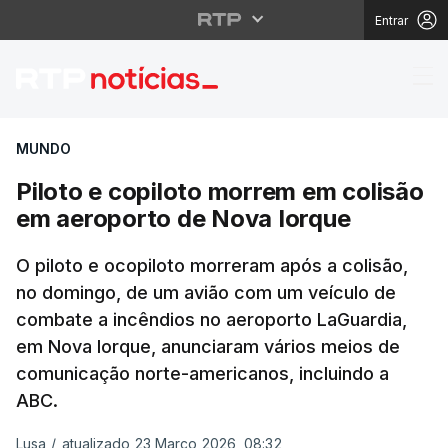
Entrar
Piloto e copiloto mor
MUNDO
Piloto e copiloto morrem em colisão
em aeroporto de Nova Iorque
O piloto e ocopiloto morreram após a colisão,
no domingo, de um avião com um veículo de
combate a incêndios no aeroporto LaGuardia,
em Nova Iorque, anunciaram vários meios de
comunicação norte-americanos, incluindo a
ABC.
Lusa
/
atualizado 23 Março 2026, 08:32