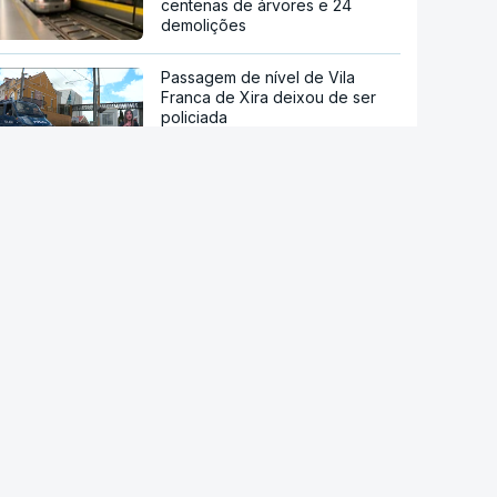
centenas de árvores e 24
demolições
Passagem de nível de Vila
Franca de Xira deixou de ser
policiada
Estreia hoje "Playback", o filme
sobre a vida do cantor Carlos
Paião
"O meu lugar de verão". Férias
na praia dos tesos na Fuseta
Vindimas noturnas no Alentejo