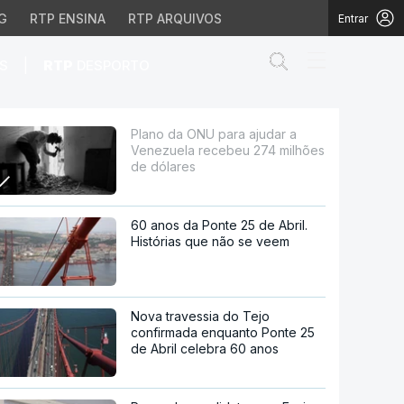
G
RTP ENSINA
RTP ARQUIVOS
Entrar
Abrir campo de
|
S
RTP
DESPORTO
cebeu 274 milhões de d
Plano da ONU para ajudar a
Venezuela recebeu 274 milhões
de dólares
60 anos da Ponte 25 de Abril.
Histórias que não se veem
Nova travessia do Tejo
confirmada enquanto Ponte 25
de Abril celebra 60 anos