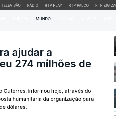
TELEVISÃO
RÁDIO
RTP PLAY
RTP PALCO
RTP ZIG ZA
026
EUROPA
MUNDO
OPINIÃO
VÍDEOS
ÁUDIO
 ajudar a Venezuela re
a ajudar a
eu 274 milhões de
o Guterres, informou hoje, através do
posta humanitária da organização para
de dólares.