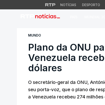
NOTÍCIAS
DESPORTO
PAÍS
MUNDIAL 2
Plano da ONU para
MUNDO
Plano da ONU par
Venezuela receb
dólares
O secretário-geral da ONU, Antóni
seu porta-voz, que o plano de res
a Venezuela recebeu 274 milhões 