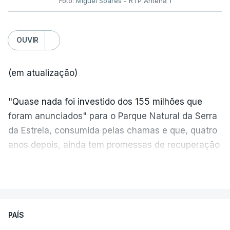
Foto: Miguel Soares - RTP Antena 1
OUVIR
(em atualização)
"Quase nada foi investido dos 155 milhões que
foram anunciados" para o Parque Natural da Serra
da Estrela, consumida pelas chamas e que, quatro
anos depois, ainda tem promessas de recuperação
por cumprir.
VER MAIS
ERRO
100
PAÍS
ERROR ON HTML5 MEDIA ELEMENT