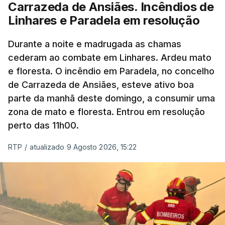
Carrazeda de Ansiães. Incêndios de
Linhares e Paradela em resolução
ESTE CONTEÚDO ESTÁ NESTE
MOMENTO INDISPONÍVEL
Durante a noite e madrugada as chamas
cederam ao combate em Linhares. Ardeu mato
e floresta. O incêndio em Paradela, no concelho
de Carrazeda de Ansiães, esteve ativo boa
parte da manhã deste domingo, a consumir uma
zona de mato e floresta. Entrou em resolução
perto das 11h00.
RTP
/
atualizado 9 Agosto 2026, 15:22