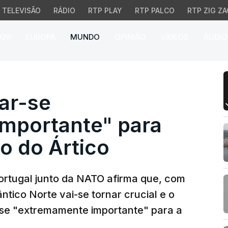
TELEVISÃO
RÁDIO
RTP PLAY
RTP PALCO
RTP ZIG ZA
026
EUROPA
MUNDO
OPINIÃO
VÍDEOS
ÁUDIO
ar-se "extremamente imp
nar-se
mportante" para
 do Ártico
rtugal junto da NATO afirma que, com
ântico Norte vai-se tornar crucial e o
r-se "extremamente importante" para a