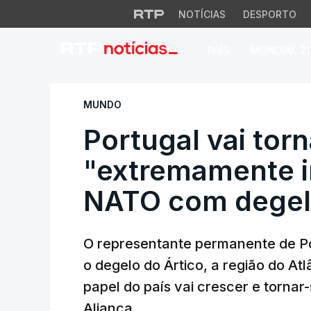
NOTÍCIAS
DESPORTO
PAÍS
MUNDIAL 2
Portugal vai torn
MUNDO
Portugal vai tor
"extremamente i
NATO com degelo
O representante permanente de Po
o degelo do Ártico, a região do Atl
papel do país vai crescer e torna
Aliança.