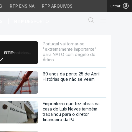
G
RTP ENSINA
RTP ARQUIVOS
Entrar
Abrir campo de
|
S
RTP
DESPORTO
ortante" para NATO com
Portugal vai tornar-se
"extremamente importante"
para NATO com degelo do
Ártico
60 anos da ponte 25 de Abril.
Histórias que não se veem
Empreiteiro que fez obras na
casa de Luís Neves também
trabalhou para o diretor
financeiro da PJ