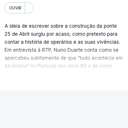
OUVIR
A ideia de escrever sobre a construção da ponte
25 de Abril surgiu por acaso, como pretexto para
contar a história de operários e as suas vivências.
Em entrevista à RTP, Nuno Duarte conta como se
apercebeu subitamente de que “tudo acontecia em
Alcântara” no Portugal dos anos 60 e de como
poderia incluir esta obra marcante na ficção. Hoje,
VER MAIS
quando passa pelo aço de cor avermelhada que
faz a ligação entre as duas margens do Tejo, sorri
e reconhece como a ponte mudou a sua vida de
PAÍS
forma inesperada, através da literatura.
Ponte 25 de Abril celebra seis
Em
“Pés de Barro”,
lê-se a história ficcionada de
décadas