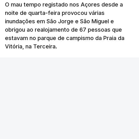
O mau tempo registado nos Açores desde a
noite de quarta-feira provocou várias
inundações em São Jorge e São Miguel e
obrigou ao realojamento de 67 pessoas que
estavam no parque de campismo da Praia da
Vitória, na Terceira.
RTP
/
atualizado 6 Agosto 2026, 10:15
OUVIR
Segundo a Proteção Civil dos Açores, foram
registadas até esta manhã sete ocorrências.
Na
ilha de São Miguel
foram registas quatro