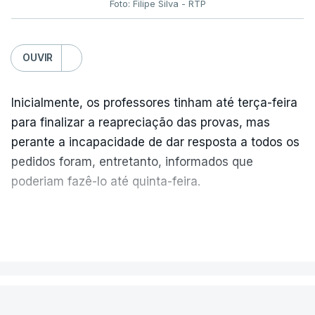
Foto: Filipe Silva - RTP
OUVIR
Inicialmente, os professores tinham até terça-feira
para finalizar a reapreciação das provas, mas
perante a incapacidade de dar resposta a todos os
pedidos foram, entretanto, informados que
poderiam fazê-lo até quinta-feira.
A intenção era que os resultados fossem
VER MAIS
publicados no dia seguinte (sexta-feira), o que
poderá não acontecer.
PAÍS
No domingo, estavam concluídos cerca de 50 por