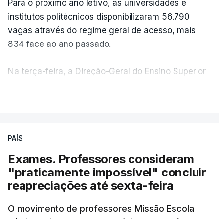
Para o próximo ano letivo, as universidades e
institutos politécnicos disponibilizaram 56.790
vagas através do regime geral de acesso, mais
834 face ao ano passado.
Na terça-feira, a Direção-Geral do Ensino Superior
(DGES) contabilizava já perto de 55 mil candidatos,
VER MAIS
ultrapassando o total de 49.595 inscritos na 1.ª
fase do concurso do ano passado.
PAÍS
No primeiro dia do concurso deste ano, apenas
304 alunos tinham apresentado candidatura, muito
Exames. Professores consideram
abaixo dos 10 mil que o tinham feito no primeiro dia
"praticamente impossível" concluir
do concurso do ano passado.
reapreciações até sexta-feira
Pela primeira vez este ano, quase 300 mil exames
O movimento de professores Missão Escola