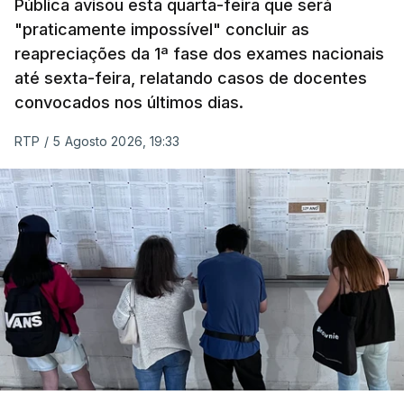
Pública avisou esta quarta-feira que será
nacionais do ensino secundário foram avaliados
"praticamente impossível" concluir as
em formato digital, mas o processo registou várias
reapreciações da 1ª fase dos exames nacionais
falhas técnicas, obrigando ao adiamento por
até sexta-feira, relatando casos de docentes
alguns dias da divulgação das notas.
convocados nos últimos dias.
RTP
/
5 Agosto 2026, 19:33