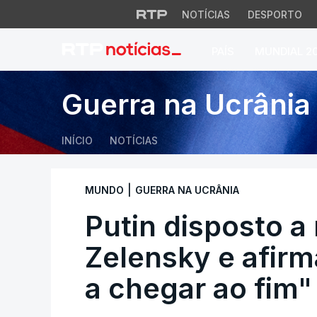
NOTÍCIAS
DESPORTO
PAÍS
MUNDIAL 2
Putin disposto a r
Guerra na Ucrânia
INÍCIO
NOTÍCIAS
|
MUNDO
GUERRA NA UCRÂNIA
Putin disposto a
Zelensky e afirm
a chegar ao fim"