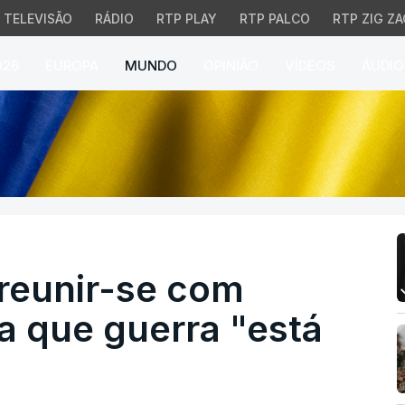
TELEVISÃO
RÁDIO
RTP PLAY
RTP PALCO
RTP ZIG ZA
026
EUROPA
MUNDO
OPINIÃO
VÍDEOS
ÁUDIO
eunir-se com Zelensky e
 reunir-se com
a que guerra "está