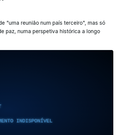
 de "uma reunião num país terceiro", mas só
de paz, numa perspetiva histórica a longo
T
MENTO INDISPONÍVEL